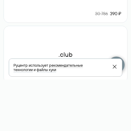
30 786
390 ₽
.club
Руцентр использует
рекомендательные
технологии
и
файлы куки
6 587 ₽
Посмотреть
все доменные
зоны