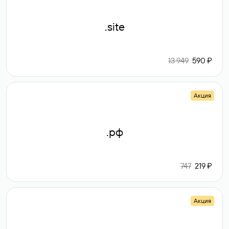
.site
13 949
590 ₽
Акция
.рф
747
219 ₽
Акция