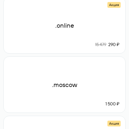
Акция
.online
15 479
290 ₽
.moscow
1 500 ₽
Акция