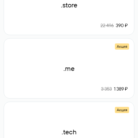
.store
22 496
390 ₽
Акция
.me
3 353
1 389 ₽
Акция
.tech