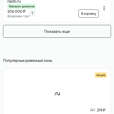
npdo
.ru
Магазин доменов
206 000 ₽
?
В корзину
Возможен торг
Показать еще
Популярные доменные зоны
Акция
.ru
747
219 ₽