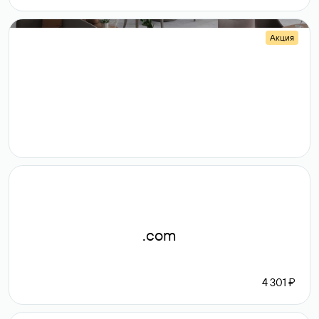
Акция
.shop
14 982
189 ₽
.com
4 301 ₽