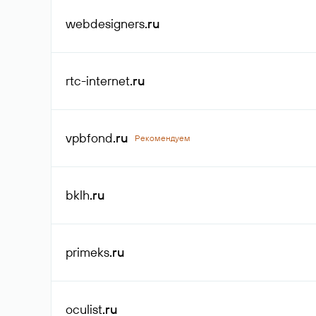
webdesigners
.ru
rtc-internet
.ru
vpbfond
.ru
Рекомендуем
bklh
.ru
primeks
.ru
oculist
.ru