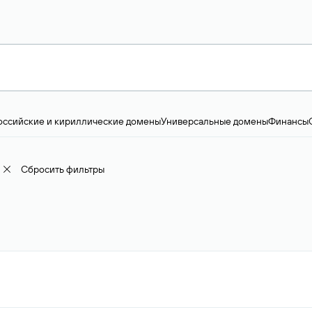
оссийские и кириллические домены
Универсальные домены
Финансы
ство и технологии
Общество и политика
IT
Географические домены
Пр
доменов
18+
Корпоративные домены
Наука, образование и карьера
Искус
ижимость
Семья, хобби, интересы
Реклама и консалтинг
Фото и видео
Е
Сбросить фильтры