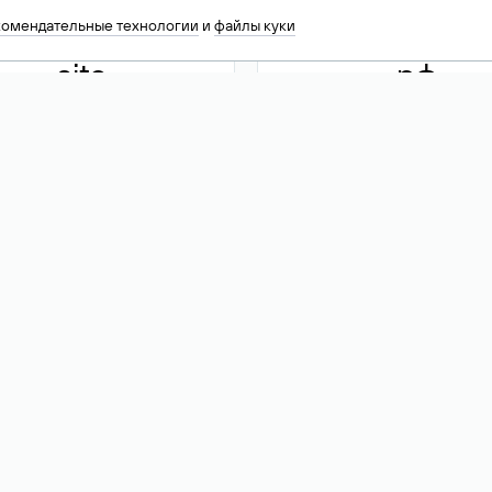
комендательные технологии
и
файлы куки
.site
.рф
13 949
590 ₽
74
Акция
.tech
.club
30 786
390 ₽