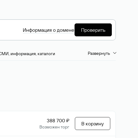
Информация о домене
Проверить
Развернуть
СМИ, информация, каталоги
емиум-домены
Путешествия и туризм
ство, развлечения
Кино, музыка, тв
да, напитки, рестораны
Цвета
388 700 ₽
В корзину
Возможен торг