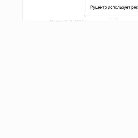
Руцентр использует
ре
.moscow
1 500 ₽
Акция
.me
3 353
1 389 ₽