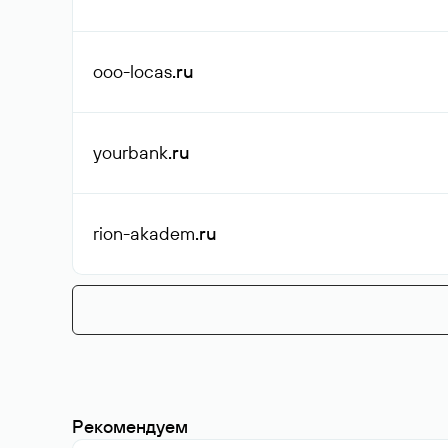
ooo-locas
.ru
yourbank
.ru
rion-akadem
.ru
Рекомендуем