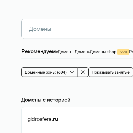
Рекомендуем
«Домен + Домен»
Домены .shop
Р
-99%
Магазины, услуги
Мода и стиль
Производ
Зарубежные домены
Каталог магазина 
Здоровье и спорт
Строительство и недв
Доменные зоны: (684)
Показывать занятые
События и мероприятия
Домены с историей
gidrosfera
.ru