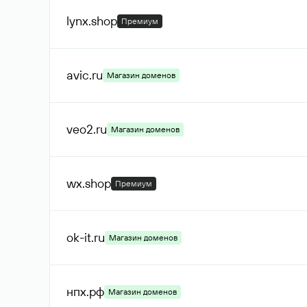
lynx
.shop
Премиум
avic
.ru
Магазин доменов
veo2
.ru
Магазин доменов
wx
.shop
Премиум
ok-it
.ru
Магазин доменов
нпх
.рф
Магазин доменов