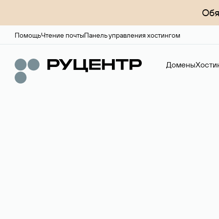
Обя
Помощь
Чтение почты
Панель управления хостингом
Домены
Хости
Регистрация до
Более 700 зон для выбора имени сайта.