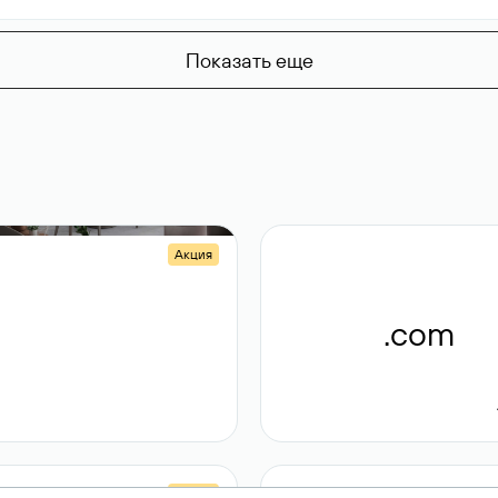
Показать еще
Акция
.shop
.com
14 982
189 ₽
Акция