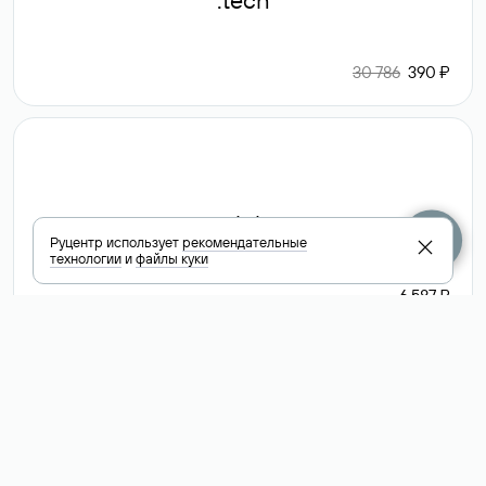
.tech
30 786
390 ₽
.club
Руцентр использует
рекомендательные
технологии
и
файлы куки
6 587 ₽
Посмотреть
все доменные
зоны