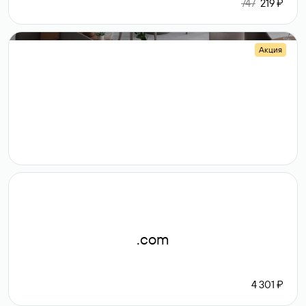
747
219 ₽
Акция
.shop
14 982
189 ₽
.com
4 301 ₽