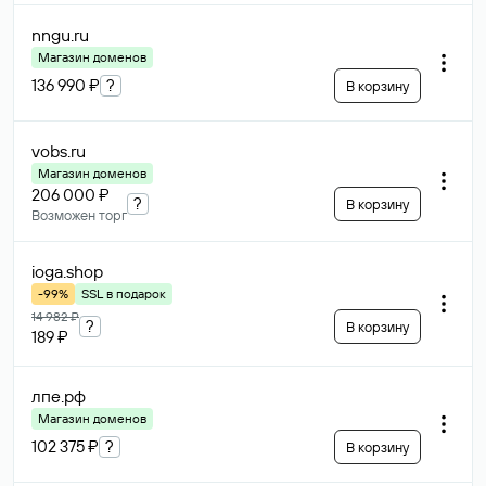
nngu
.ru
Магазин доменов
136 990 ₽
?
В корзину
vobs
.ru
Магазин доменов
206 000 ₽
?
В корзину
Возможен торг
ioga
.shop
-99%
SSL в подарок
14 982 ₽
?
В корзину
189 ₽
лпе
.рф
Магазин доменов
102 375 ₽
?
В корзину