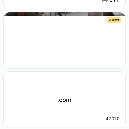
747
219 ₽
Акция
.shop
14 982
189 ₽
.com
4 301 ₽