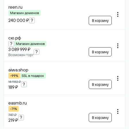
reen
.ru
Магазин доменов
240 000 ₽
?
В корзину
сю
.рф
?
Магазин доменов
3 089 999 ₽
?
В корзину
Возможен торг
aiwa
.shop
-99%
SSL в подарок
14 982 ₽
?
В корзину
189 ₽
easmb
.ru
-71%
747 ₽
?
В корзину
219 ₽