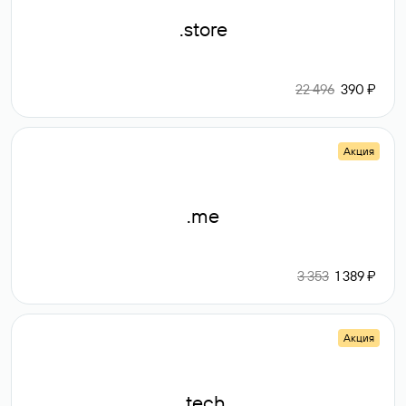
.store
22 496
390 ₽
Акция
.me
3 353
1 389 ₽
Акция
.tech