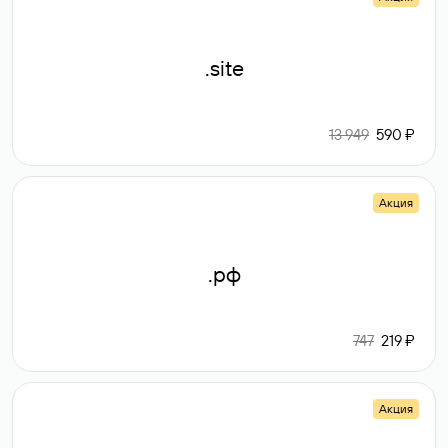
.site
13 949
590 ₽
Акция
.рф
747
219 ₽
Акция