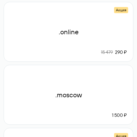
Акция
.online
15 479
290 ₽
.moscow
1 500 ₽
Акция