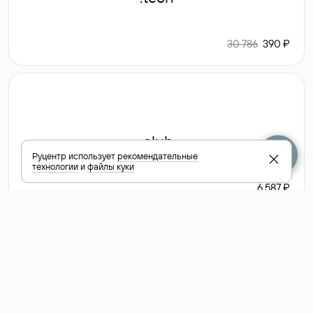
30 786
390 ₽
.club
Руцентр использует
рекомендательные
технологии
и
файлы куки
6 587 ₽
Посмотреть
все доменные
зоны