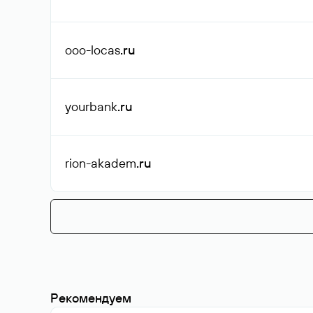
ooo-locas
.ru
yourbank
.ru
rion-akadem
.ru
Рекомендуем