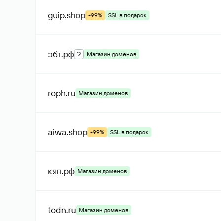
guip
.shop
-99%
SSL в подарок
эбт
.рф
?
Магазин доменов
roph
.ru
Магазин доменов
aiwa
.shop
-99%
SSL в подарок
кяп
.рф
Магазин доменов
todn
.ru
Магазин доменов