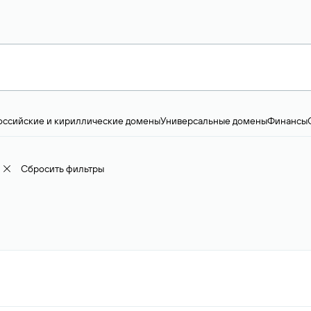
оссийские и кириллические домены
Универсальные домены
Финансы
ство и технологии
Общество и политика
IT
Географические домены
Пр
доменов
18+
Корпоративные домены
Наука, образование и карьера
Искус
ижимость
Семья, хобби, интересы
Реклама и консалтинг
Фото и видео
Е
Сбросить фильтры