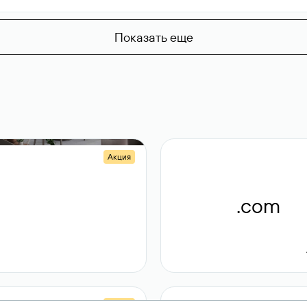
Показать еще
Акция
.shop
.com
14 982
189 ₽
Акция