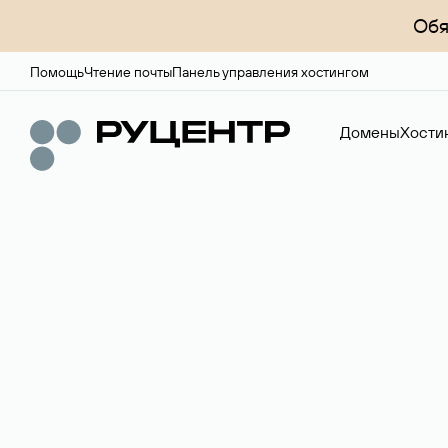
Обя
Помощь
Чтение почты
Панель управления хостингом
Домены
Хости
Регистрация до
Более 700 зон для выбора имени сайта.