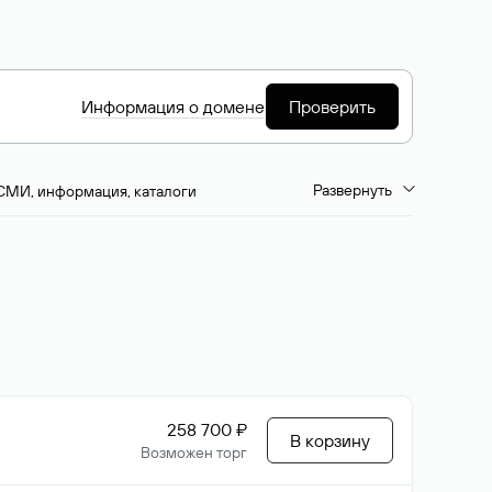
Информация о домене
Проверить
Развернуть
СМИ, информация, каталоги
емиум-домены
Путешествия и туризм
ство, развлечения
Кино, музыка, тв
да, напитки, рестораны
Цвета
258 700 ₽
В корзину
Возможен торг