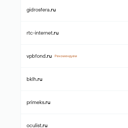
gidrosfera
.ru
rtc-internet
.ru
vpbfond
.ru
Рекомендуем
bklh
.ru
primeks
.ru
oculist
.ru