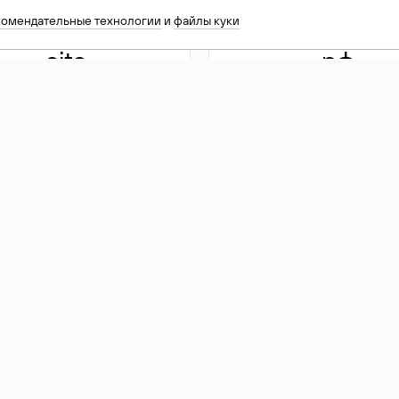
комендательные технологии
и
файлы куки
.site
.рф
13 949
590 ₽
74
Акция
.tech
.club
30 786
390 ₽