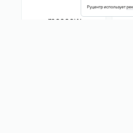
Руцентр использует
ре
.moscow
1 500 ₽
Акция
.me
3 353
1 389 ₽