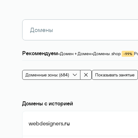
Рекомендуем
«Домен + Домен»
Домены .shop
Р
-99%
Магазины, услуги
Мода и стиль
Производ
Зарубежные домены
Каталог магазина 
Здоровье и спорт
Строительство и недв
Доменные зоны: (684)
Показывать занятые
События и мероприятия
Домены с историей
webdesigners
.ru