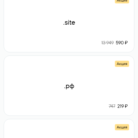
Акция
.site
13 949
590 ₽
Акция
.рф
747
219 ₽
Акция