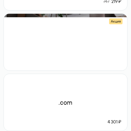
747
219 ₽
Акция
.shop
14 982
189 ₽
.com
4 301 ₽