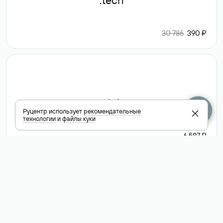
.tech
30 786
390 ₽
.club
Руцентр использует
рекомендательные
технологии
и
файлы куки
6 587 ₽
Посмотреть
все доменные
зоны