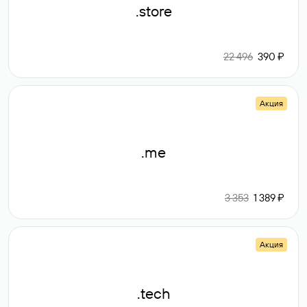
.store
22 496
390 ₽
Акция
.me
3 353
1 389 ₽
Акция
.tech