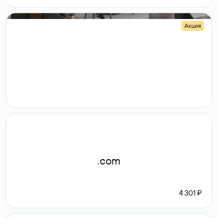
Акция
.shop
14 982
189 ₽
.com
4 301 ₽