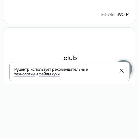
30 786
390 ₽
.club
Руцентр использует
рекомендательные
технологии
и
файлы куки
6 587 ₽
Посмотреть
все доменные
зоны