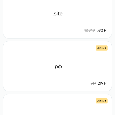
.site
13 949
590 ₽
Акция
.рф
747
219 ₽
Акция