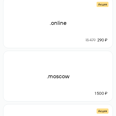
Акция
.online
15 479
290 ₽
.moscow
1 500 ₽
Акция