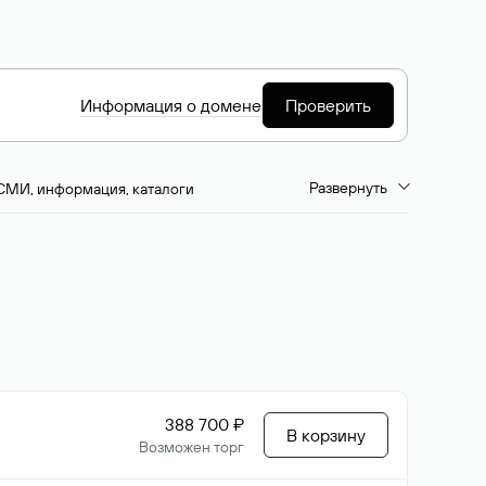
Информация о домене
Проверить
Развернуть
СМИ, информация, каталоги
емиум-домены
Путешествия и туризм
ство, развлечения
Кино, музыка, тв
да, напитки, рестораны
Цвета
388 700 ₽
В корзину
Возможен торг