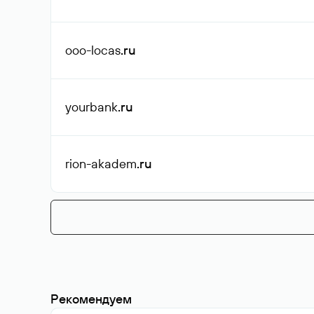
ooo-locas
.ru
yourbank
.ru
rion-akadem
.ru
Рекомендуем