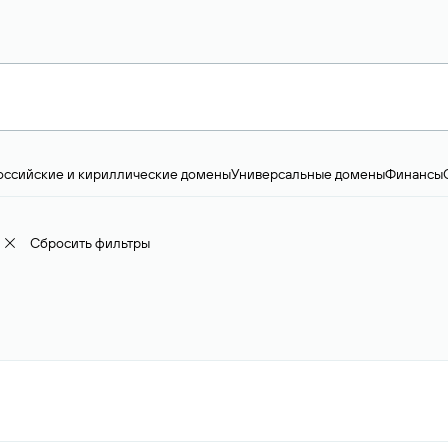
оссийские и кириллические домены
Универсальные домены
Финансы
ство и технологии
Общество и политика
IT
Географические домены
Пр
доменов
18+
Корпоративные домены
Наука, образование и карьера
Искус
ижимость
Семья, хобби, интересы
Реклама и консалтинг
Фото и видео
Е
Сбросить фильтры