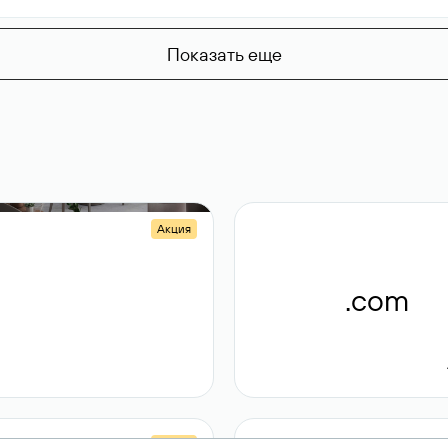
Показать еще
Акция
.shop
.com
14 982
189 ₽
Акция