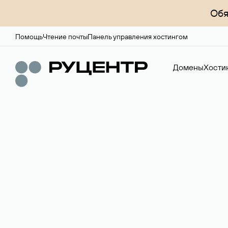
Обя
Помощь
Чтение почты
Панель управления хостингом
Домены
Хости
Регистрация до
Более 700 зон для выбора имени сайта.