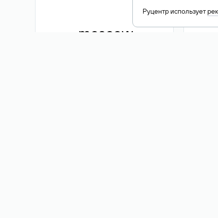
Руцентр использует
ре
.moscow
1 500 ₽
Акция
.me
3 353
1 389 ₽