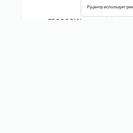
Руцентр использует
ре
.moscow
1 500 ₽
Акция
.me
3 353
1 389 ₽