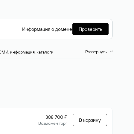
Информация о домене
Проверить
Развернуть
СМИ, информация, каталоги
емиум-домены
Путешествия и туризм
ство, развлечения
Кино, музыка, тв
да, напитки, рестораны
Цвета
388 700 ₽
В корзину
Возможен торг