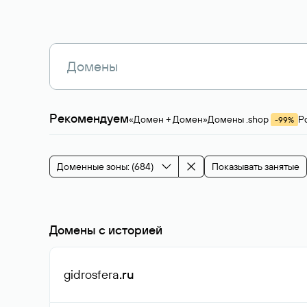
Рекомендуем
«Домен + Домен»
Домены .shop
Р
-99%
Магазины, услуги
Мода и стиль
Производ
Зарубежные домены
Каталог магазина 
Здоровье и спорт
Строительство и недв
Доменные зоны: (684)
Показывать занятые
События и мероприятия
Домены с историей
gidrosfera
.ru