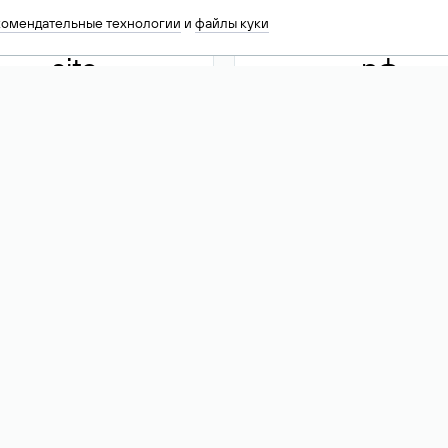
комендательные технологии
и
файлы куки
.site
.рф
13 949
590 ₽
74
Акция
.tech
.club
30 786
390 ₽