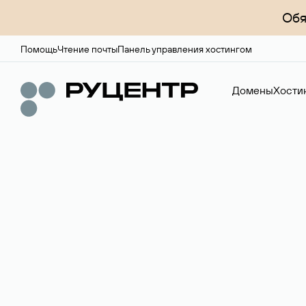
Обя
Помощь
Чтение почты
Панель управления хостингом
Домены
Хости
Регистрация до
Более 700 зон для выбора имени сайта.