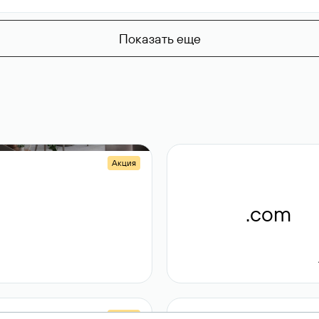
Показать еще
Акция
.shop
.com
14 982
189 ₽
Акция