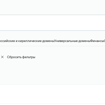
оссийские и кириллические домены
Универсальные домены
Финансы
ство и технологии
Общество и политика
IT
Географические домены
Пр
доменов
18+
Корпоративные домены
Наука, образование и карьера
Искус
ижимость
Семья, хобби, интересы
Реклама и консалтинг
Фото и видео
Е
Сбросить фильтры