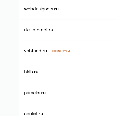
webdesigners
.ru
rtc-internet
.ru
vpbfond
.ru
Рекомендуем
bklh
.ru
primeks
.ru
oculist
.ru