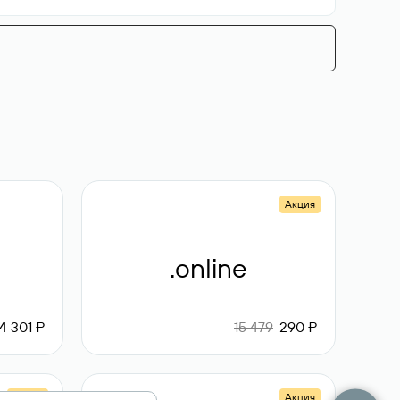
Акция
.online
4 301 ₽
15 479
290 ₽
Акция
Акция