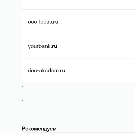
ooo-locas
.ru
yourbank
.ru
rion-akadem
.ru
Рекомендуем