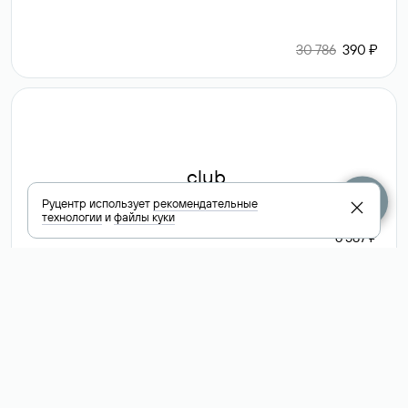
30 786
390 ₽
.club
Руцентр использует
рекомендательные
технологии
и
файлы куки
6 587 ₽
Посмотреть
все доменные
зоны