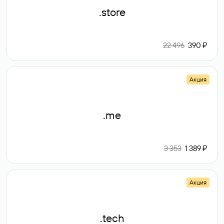
.store
22 496
390 ₽
Акция
.me
3 353
1 389 ₽
Акция
.tech