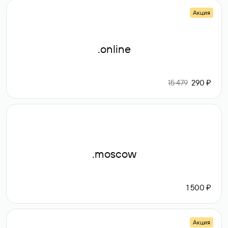
Акция
.online
15 479
290 ₽
.moscow
1 500 ₽
Акция