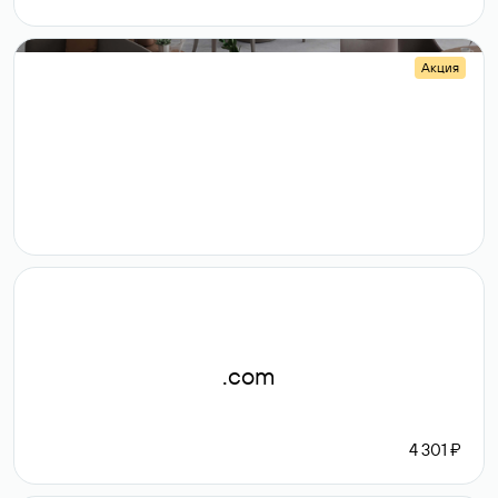
Акция
.shop
14 982
189 ₽
.com
4 301 ₽