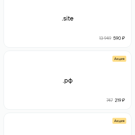
.site
13 949
590 ₽
Акция
.рф
747
219 ₽
Акция