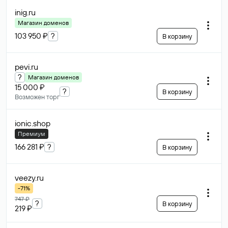
inig
.ru
Магазин доменов
103 950 ₽
?
В корзину
pevi
.ru
?
Магазин доменов
15 000 ₽
?
В корзину
Возможен торг
ionic
.shop
Премиум
166 281 ₽
?
В корзину
veezy
.ru
-71%
747 ₽
?
В корзину
219 ₽