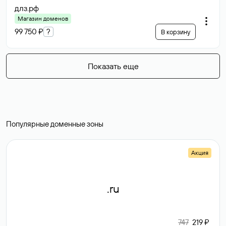
длз
.рф
Магазин доменов
99 750 ₽
?
В корзину
Показать еще
Популярные доменные зоны
Акция
.ru
747
219 ₽