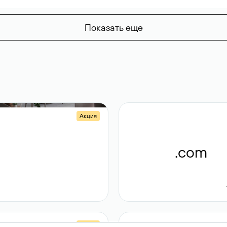
Показать еще
Акция
.shop
.com
14 982
189 ₽
Акция