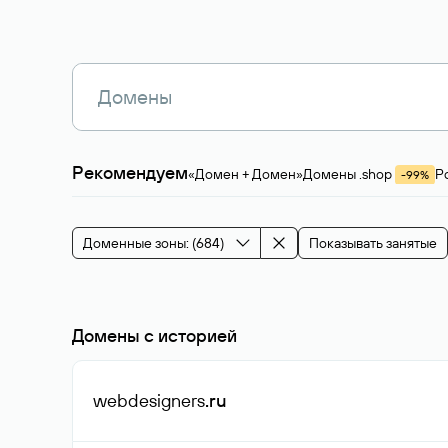
Рекомендуем
«Домен + Домен»
Домены .shop
Р
-99%
Магазины, услуги
Мода и стиль
Производ
Зарубежные домены
Каталог магазина 
Здоровье и спорт
Строительство и недв
Доменные зоны: (684)
Показывать занятые
События и мероприятия
Домены с историей
webdesigners
.ru