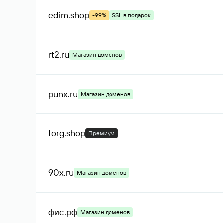
edim
.shop
-99%
SSL в подарок
rt2
.ru
Магазин доменов
punx
.ru
Магазин доменов
torg
.shop
Премиум
90x
.ru
Магазин доменов
фис
.рф
Магазин доменов