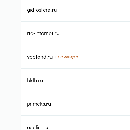
gidrosfera
.ru
rtc-internet
.ru
vpbfond
.ru
Рекомендуем
bklh
.ru
primeks
.ru
oculist
.ru