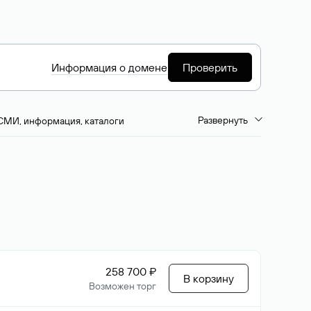
Информация о домене
Проверить
Развернуть
СМИ, информация, каталоги
емиум-домены
Путешествия и туризм
ство, развлечения
Кино, музыка, тв
да, напитки, рестораны
Цвета
258 700 ₽
В корзину
Возможен торг