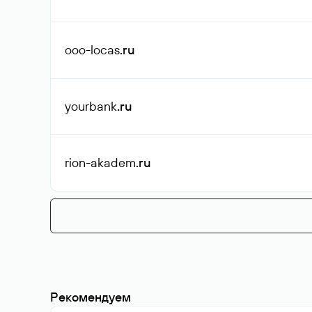
ooo-locas
.ru
yourbank
.ru
rion-akadem
.ru
Рекомендуем