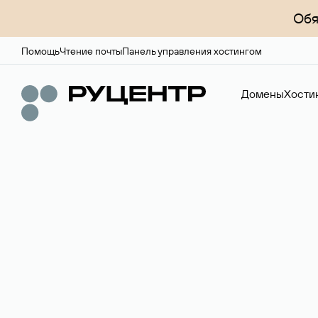
Обя
Помощь
Чтение почты
Панель управления хостингом
Домены
Хости
Регистрация до
Более 700 зон для выбора имени сайта.