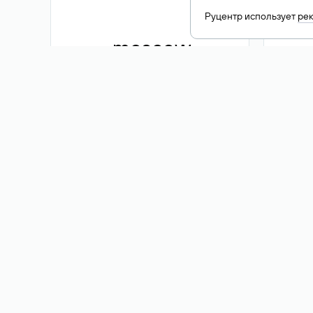
Руцентр использует
ре
.moscow
1 500 ₽
Акция
.me
3 353
1 389 ₽