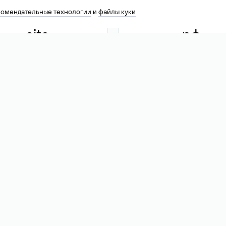
комендательные технологии
и
файлы куки
.site
.рф
13 949
590 ₽
74
Акция
.tech
.club
30 786
390 ₽