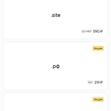
.site
13 949
590 ₽
Акция
.рф
747
219 ₽
Акция