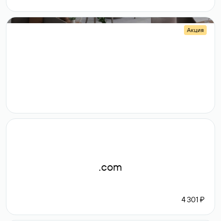
Акция
.shop
14 982
189 ₽
.com
4 301 ₽