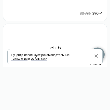
30 786
390 ₽
.club
Руцентр использует
рекомендательные
технологии
и
файлы куки
6 587 ₽
Посмотреть
все доменные
зоны