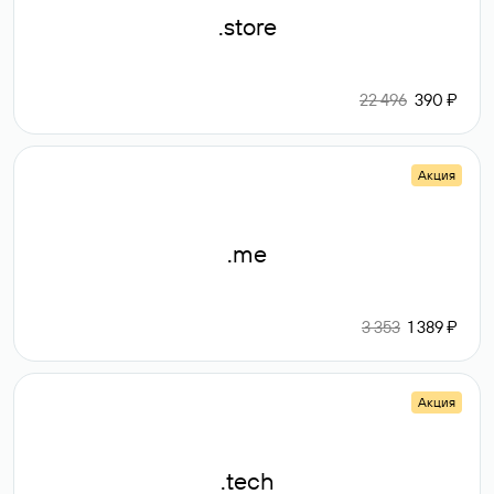
.store
22 496
390 ₽
Акция
.me
3 353
1 389 ₽
Акция
.tech