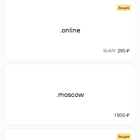
Акция
.online
15 479
290 ₽
.moscow
1 500 ₽
Акция