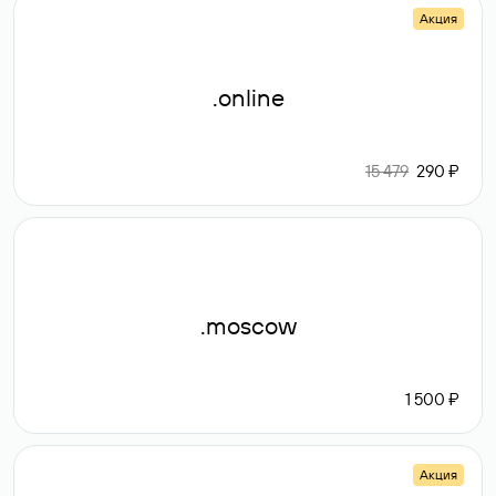
Акция
.online
15 479
290 ₽
.moscow
1 500 ₽
Акция