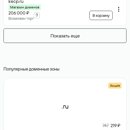
kecp
.ru
Магазин доменов
206 000 ₽
?
В корзину
Возможен торг
Показать еще
Популярные доменные зоны
Акция
.ru
747
219 ₽