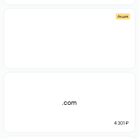
Акция
.shop
14 982
189 ₽
.com
4 301 ₽