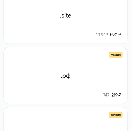
.site
13 949
590 ₽
Акция
.рф
747
219 ₽
Акция