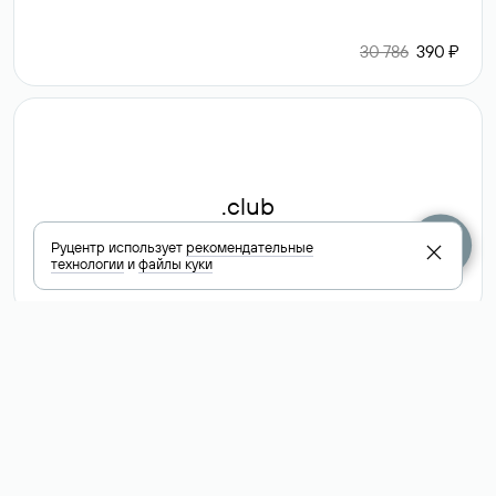
30 786
390 ₽
.club
Руцентр использует
рекомендательные
технологии
и
файлы куки
6 587 ₽
Посмотреть
все доменные
зоны