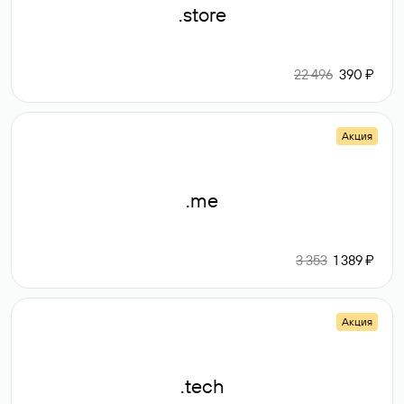
.store
22 496
390 ₽
Акция
.me
3 353
1 389 ₽
Акция
.tech