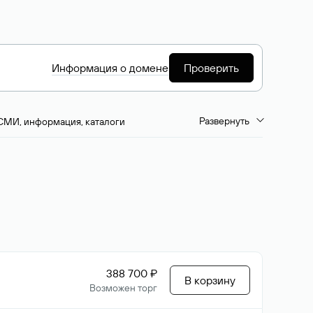
Информация о домене
Проверить
Развернуть
СМИ, информация, каталоги
емиум-домены
Путешествия и туризм
ство, развлечения
Кино, музыка, тв
да, напитки, рестораны
Цвета
388 700 ₽
В корзину
Возможен торг