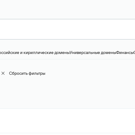
оссийские и кириллические домены
Универсальные домены
Финансы
ство и технологии
Общество и политика
IT
Географические домены
Пр
доменов
18+
Корпоративные домены
Наука, образование и карьера
Искус
ижимость
Семья, хобби, интересы
Реклама и консалтинг
Фото и видео
Е
Сбросить фильтры