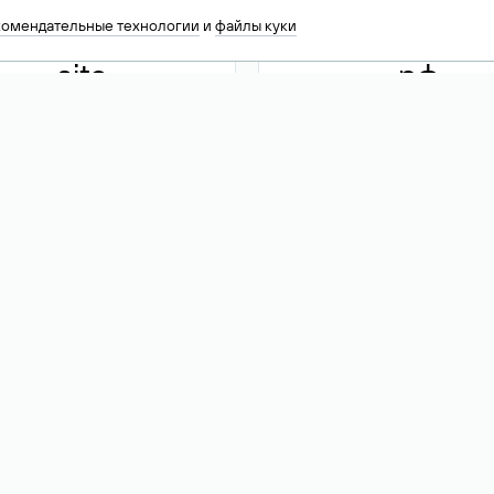
комендательные технологии
и
файлы куки
.site
.рф
13 949
590 ₽
74
Акция
.tech
.club
30 786
390 ₽