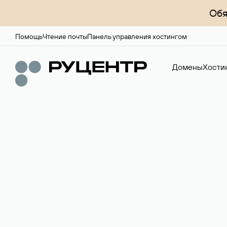
Обя
Помощь
Чтение почты
Панель управления хостингом
Домены
Хости
Регистрация до
Более 700 зон для выбора имени сайта.