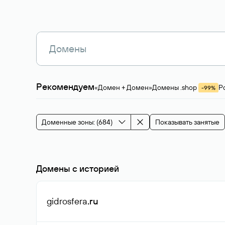
Рекомендуем
«Домен + Домен»
Домены .shop
Р
-99%
Магазины, услуги
Мода и стиль
Производ
Зарубежные домены
Каталог магазина 
Здоровье и спорт
Строительство и недв
Доменные зоны: (684)
Показывать занятые
События и мероприятия
Домены с историей
gidrosfera
.ru