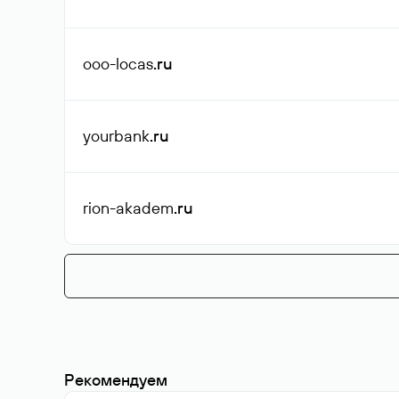
ooo-locas
.ru
yourbank
.ru
rion-akadem
.ru
Рекомендуем