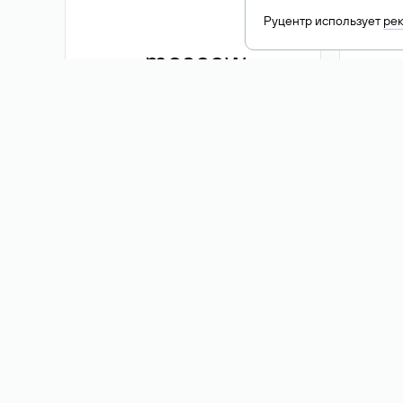
Руцентр использует
ре
.moscow
1 500 ₽
Акция
.me
3 353
1 389 ₽