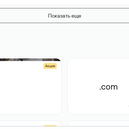
Показать еще
Акция
.shop
.com
14 982
189 ₽
Акция