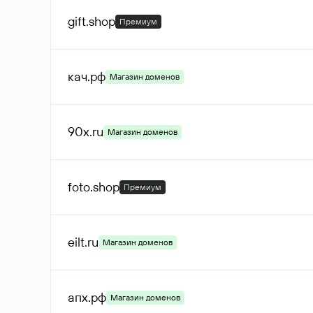
gift
.shop
Премиум
кач
.рф
Магазин доменов
90x
.ru
Магазин доменов
foto
.shop
Премиум
eilt
.ru
Магазин доменов
апх
.рф
Магазин доменов