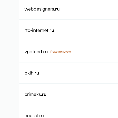
webdesigners
.ru
rtc-internet
.ru
vpbfond
.ru
Рекомендуем
bklh
.ru
primeks
.ru
oculist
.ru