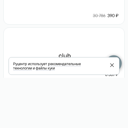
30 786
390 ₽
.club
Руцентр использует
рекомендательные
технологии
и
файлы куки
6 587 ₽
Посмотреть
все доменные
зоны