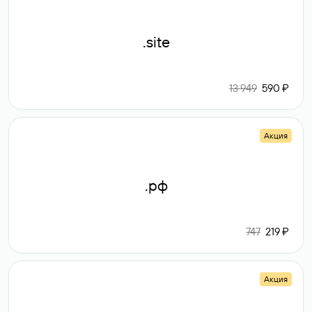
.site
13 949
590 ₽
Акция
.рф
747
219 ₽
Акция