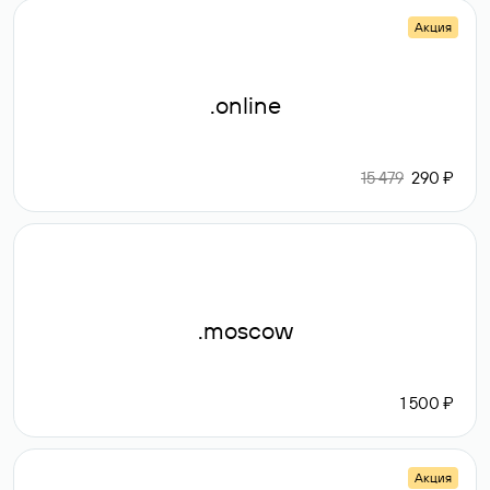
Акция
.online
15 479
290 ₽
.moscow
1 500 ₽
Акция