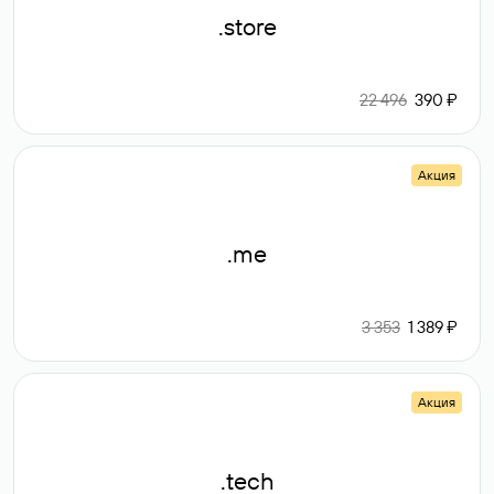
.store
22 496
390 ₽
Акция
.me
3 353
1 389 ₽
Акция
.tech