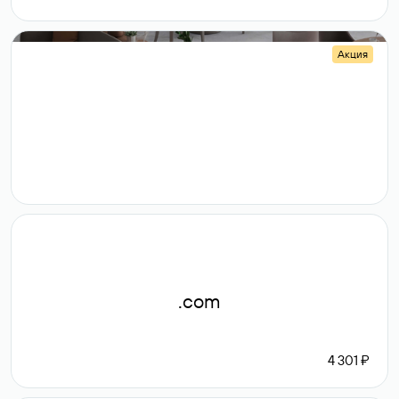
Акция
.shop
14 982
189 ₽
.com
4 301 ₽