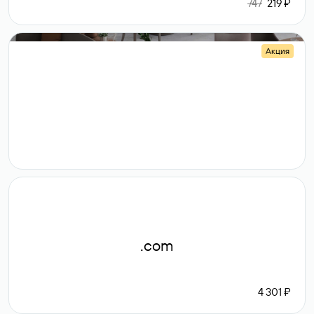
747
219 ₽
Акция
.shop
14 982
189 ₽
.com
4 301 ₽