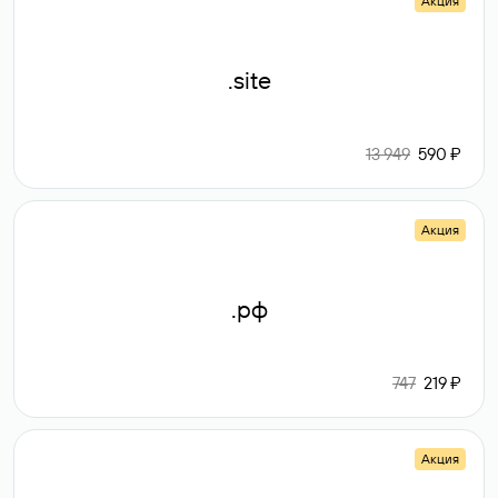
Акция
.site
13 949
590 ₽
Акция
.рф
747
219 ₽
Акция