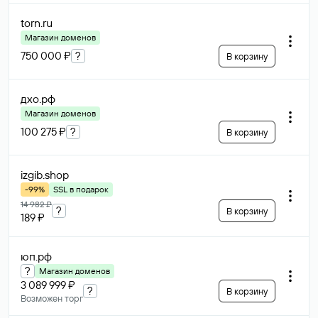
torn
.ru
Магазин доменов
750 000 ₽
?
В корзину
дхо
.рф
Магазин доменов
100 275 ₽
?
В корзину
izgib
.shop
-99%
SSL в подарок
14 982 ₽
?
В корзину
189 ₽
юп
.рф
?
Магазин доменов
3 089 999 ₽
?
В корзину
Возможен торг