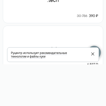
.tech
30 786
390 ₽
.club
Руцентр использует
рекомендательные
технологии
и
файлы куки
6 587 ₽
Посмотреть
все доменные
зоны