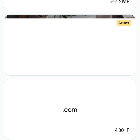
747
219 ₽
Акция
.shop
14 982
189 ₽
.com
4 301 ₽