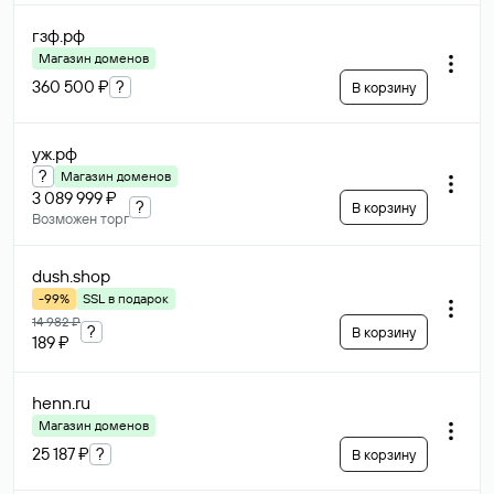
гзф
.рф
Магазин доменов
360 500 ₽
?
В корзину
уж
.рф
?
Магазин доменов
3 089 999 ₽
?
В корзину
Возможен торг
dush
.shop
-99%
SSL в подарок
14 982 ₽
?
В корзину
189 ₽
henn
.ru
Магазин доменов
25 187 ₽
?
В корзину