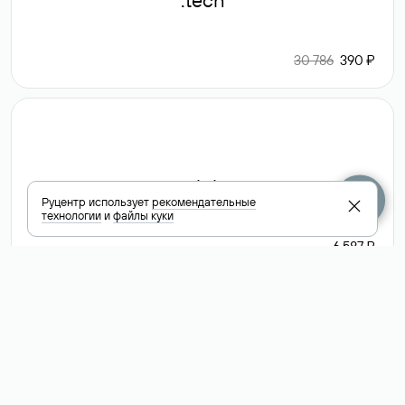
.tech
30 786
390 ₽
.club
Руцентр использует
рекомендательные
технологии
и
файлы куки
6 587 ₽
Посмотреть
все доменные
зоны