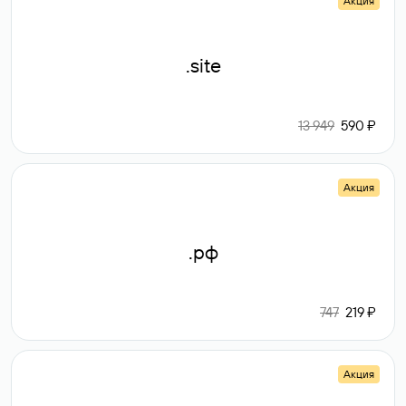
Акция
.site
13 949
590 ₽
Акция
.рф
747
219 ₽
Акция