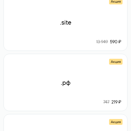
Акция
.site
13 949
590 ₽
Акция
.рф
747
219 ₽
Акция