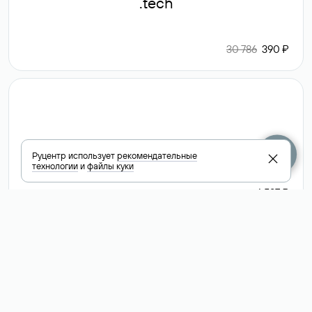
.tech
30 786
390 ₽
.club
Руцентр использует
рекомендательные
технологии
и
файлы куки
6 587 ₽
Посмотреть
все доменные
зоны