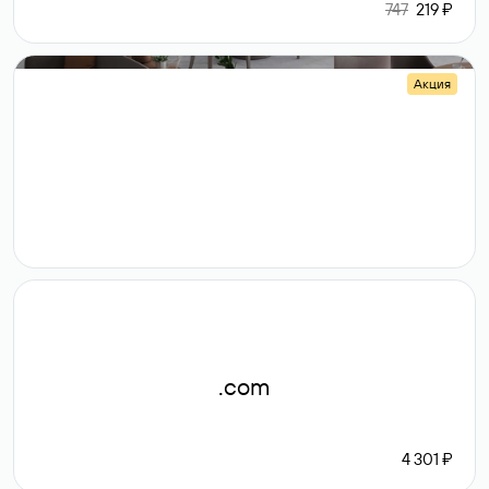
747
219 ₽
Акция
.shop
14 982
189 ₽
.com
4 301 ₽