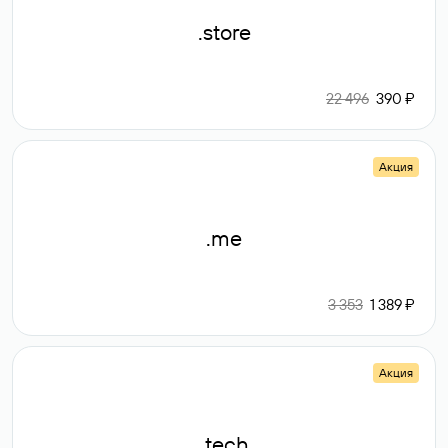
.store
22 496
390 ₽
Акция
.me
3 353
1 389 ₽
Акция
.tech