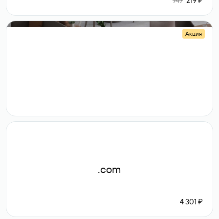
747
219 ₽
Акция
.shop
14 982
189 ₽
.com
4 301 ₽