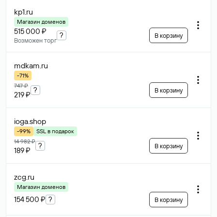
kp1
.ru
Магазин доменов
515 000 ₽
?
В корзину
Возможен торг
mdkam
.ru
-71%
747 ₽
?
В корзину
219 ₽
ioga
.shop
-99%
SSL в подарок
14 982 ₽
?
В корзину
189 ₽
zcg
.ru
Магазин доменов
154 500 ₽
?
В корзину