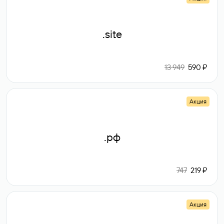
.site
13 949
590 ₽
Акция
.рф
747
219 ₽
Акция