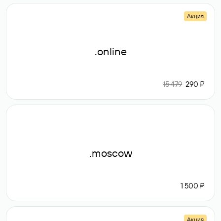
Акция
.online
15 479
290 ₽
.moscow
1 500 ₽
Акция