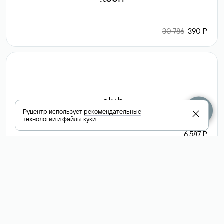
30 786
390 ₽
.club
Руцентр использует
рекомендательные
технологии
и
файлы куки
6 587 ₽
Посмотреть
все доменные
зоны