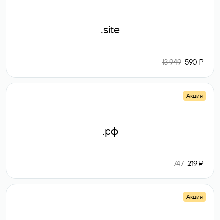
.site
13 949
590 ₽
Акция
.рф
747
219 ₽
Акция