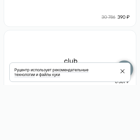
30 786
390 ₽
.club
Руцентр использует
рекомендательные
технологии
и
файлы куки
6 587 ₽
Посмотреть
все доменные
зоны