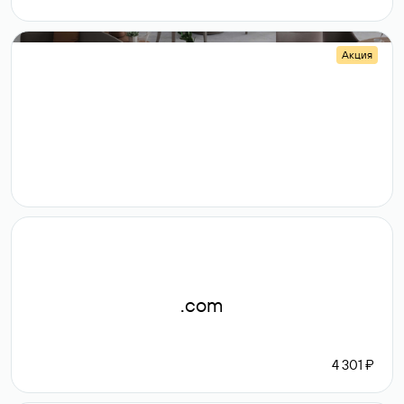
Акция
.shop
14 982
189 ₽
.com
4 301 ₽