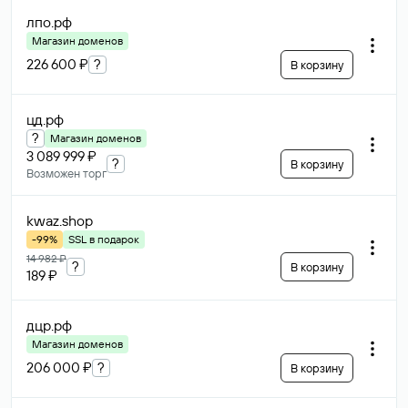
лпо
.рф
Магазин доменов
226 600 ₽
?
В корзину
цд
.рф
?
Магазин доменов
3 089 999 ₽
?
В корзину
Возможен торг
kwaz
.shop
-99%
SSL в подарок
14 982 ₽
?
В корзину
189 ₽
дцр
.рф
Магазин доменов
206 000 ₽
?
В корзину