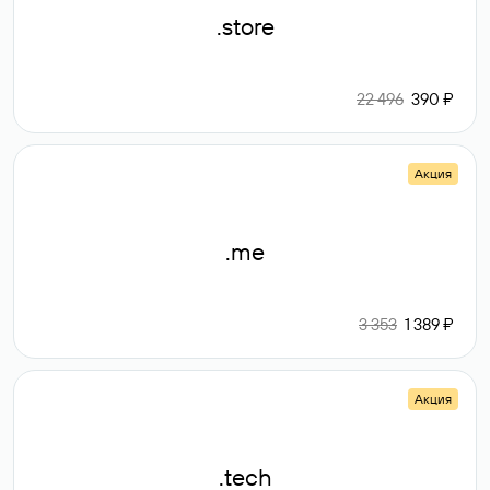
.store
22 496
390 ₽
Акция
.me
3 353
1 389 ₽
Акция
.tech