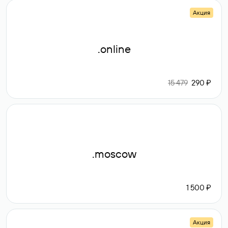
Акция
.online
15 479
290 ₽
.moscow
1 500 ₽
Акция