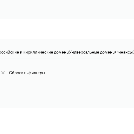
оссийские и кириллические домены
Универсальные домены
Финансы
ство и технологии
Общество и политика
IT
Географические домены
Пр
доменов
18+
Корпоративные домены
Наука, образование и карьера
Искус
ижимость
Семья, хобби, интересы
Реклама и консалтинг
Фото и видео
Е
Сбросить фильтры