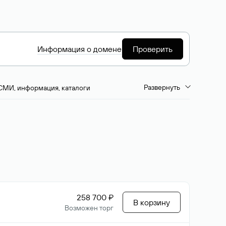
Информация о домене
Проверить
Развернуть
СМИ, информация, каталоги
емиум-домены
Путешествия и туризм
ство, развлечения
Кино, музыка, тв
да, напитки, рестораны
Цвета
258 700 ₽
В корзину
Возможен торг