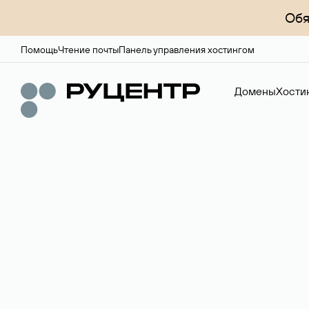
Обя
Помощь
Чтение почты
Панель управления хостингом
Домены
Хости
Регистрация до
Более 700 зон для выбора имени сайта.