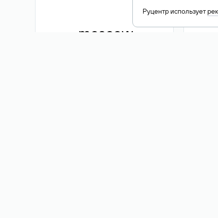
Руцентр использует
ре
.moscow
1 500 ₽
Акция
.me
3 353
1 389 ₽