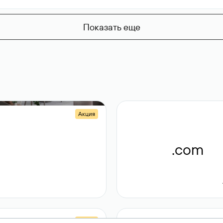
Показать еще
Акция
.shop
.com
14 982
189 ₽
Акция