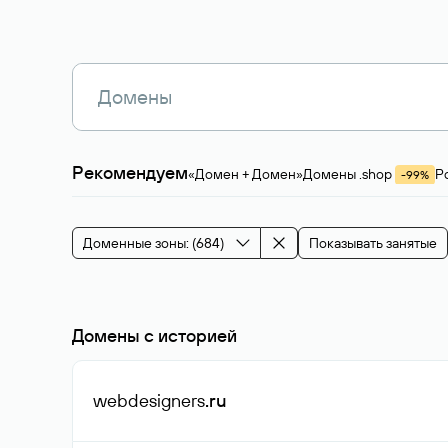
Рекомендуем
«Домен + Домен»
Домены .shop
Р
-99%
Магазины, услуги
Мода и стиль
Производ
Зарубежные домены
Каталог магазина 
Здоровье и спорт
Строительство и недв
Доменные зоны: (684)
Показывать занятые
События и мероприятия
Домены с историей
webdesigners
.ru