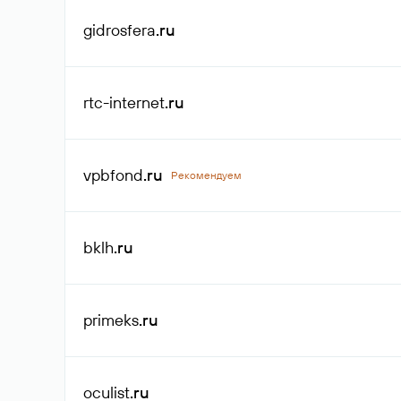
gidrosfera
.ru
rtc-internet
.ru
vpbfond
.ru
Рекомендуем
bklh
.ru
primeks
.ru
oculist
.ru