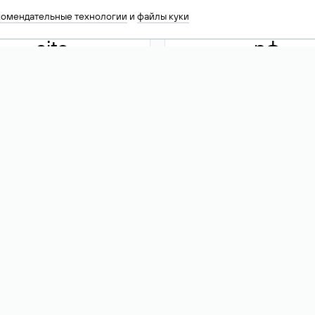
комендательные технологии
и
файлы куки
.site
.рф
13 949
590 ₽
74
Акция
.tech
.club
30 786
390 ₽