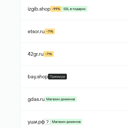
izgib
.shop
-99%
SSL в подарок
etsor
.ru
-71%
42gr
.ru
-71%
bay
.shop
Премиум
gdas
.ru
Магазин доменов
уши
.рф
?
Магазин доменов