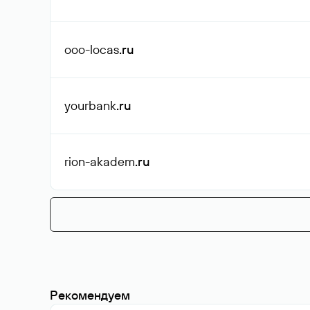
ooo-locas
.ru
yourbank
.ru
rion-akadem
.ru
Рекомендуем