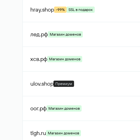
hray
.shop
-99%
SSL в подарок
лед
.рф
Магазин доменов
хсв
.рф
Магазин доменов
ulov
.shop
Премиум
оог
.рф
Магазин доменов
tlgh
.ru
Магазин доменов