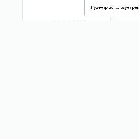
Руцентр использует
ре
.moscow
1 500 ₽
Акция
.me
3 353
1 389 ₽