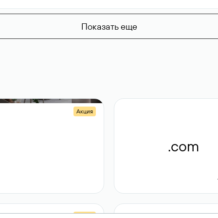
Показать еще
Акция
.shop
.com
14 982
189 ₽
Акция