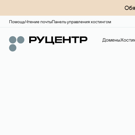
Обя
Помощь
Чтение почты
Панель управления хостингом
Домены
Хости
Регистрация до
Более 700 зон для выбора имени сайта.