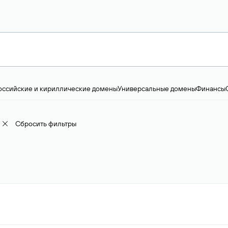
оссийские и кириллические домены
Универсальные домены
Финансы
ство и технологии
Общество и политика
IT
Географические домены
Пр
доменов
18+
Корпоративные домены
Наука, образование и карьера
Искус
ижимость
Семья, хобби, интересы
Реклама и консалтинг
Фото и видео
Е
Сбросить фильтры