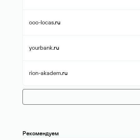
ooo-locas
.ru
yourbank
.ru
rion-akadem
.ru
Рекомендуем