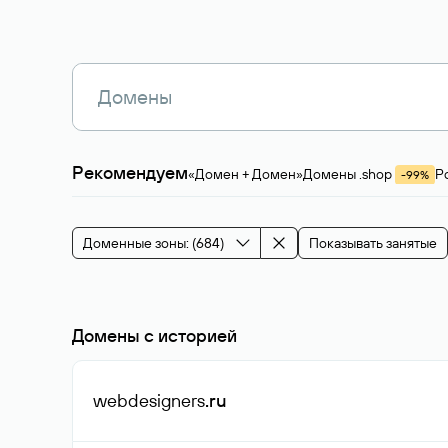
Рекомендуем
«Домен + Домен»
Домены .shop
Р
-99%
Магазины, услуги
Мода и стиль
Производ
Зарубежные домены
Каталог магазина 
Здоровье и спорт
Строительство и недв
Доменные зоны: (684)
Показывать занятые
События и мероприятия
Домены с историей
webdesigners
.ru