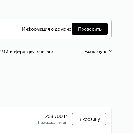
Информация о домене
Проверить
Развернуть
СМИ, информация, каталоги
емиум-домены
Путешествия и туризм
ство, развлечения
Кино, музыка, тв
да, напитки, рестораны
Цвета
258 700 ₽
В корзину
Возможен торг