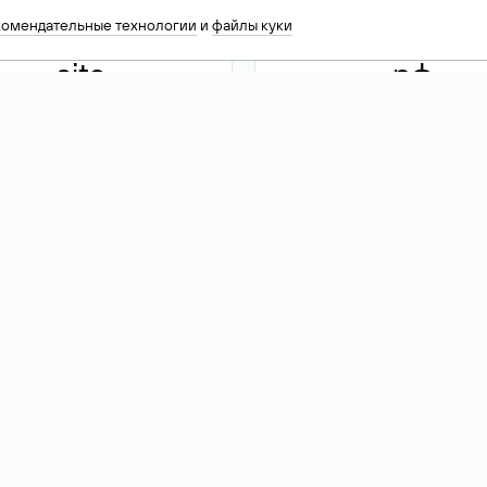
комендательные технологии
и
файлы куки
.site
.рф
13 949
590 ₽
74
Акция
.tech
.club
30 786
390 ₽