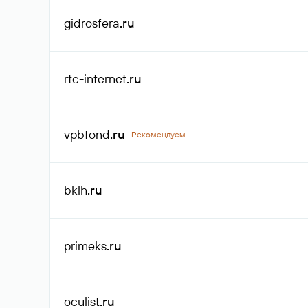
gidrosfera
.ru
rtc-internet
.ru
vpbfond
.ru
Рекомендуем
bklh
.ru
primeks
.ru
oculist
.ru