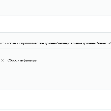
оссийские и кириллические домены
Универсальные домены
Финансы
ство и технологии
Общество и политика
IT
Географические домены
Пр
доменов
18+
Корпоративные домены
Наука, образование и карьера
Искус
ижимость
Семья, хобби, интересы
Реклама и консалтинг
Фото и видео
Е
Сбросить фильтры