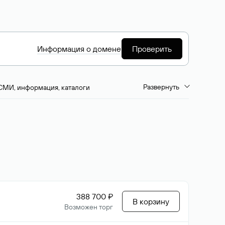
Информация о домене
Проверить
Развернуть
СМИ, информация, каталоги
емиум-домены
Путешествия и туризм
ство, развлечения
Кино, музыка, тв
да, напитки, рестораны
Цвета
388 700 ₽
В корзину
Возможен торг