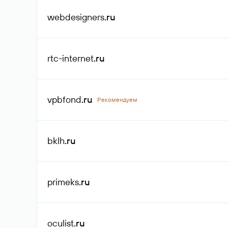
webdesigners
.ru
rtc-internet
.ru
vpbfond
.ru
Рекомендуем
bklh
.ru
primeks
.ru
oculist
.ru