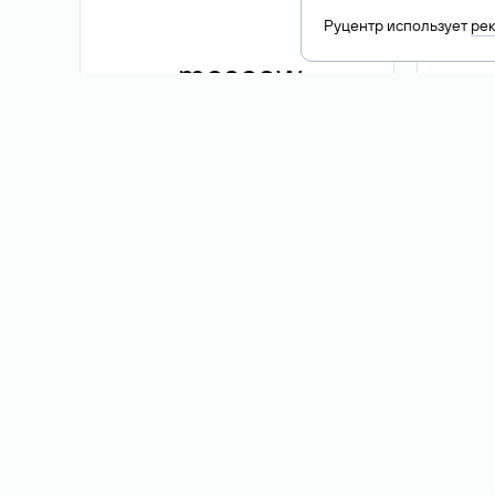
Руцентр использует
ре
.moscow
1 500 ₽
Акция
.me
3 353
1 389 ₽