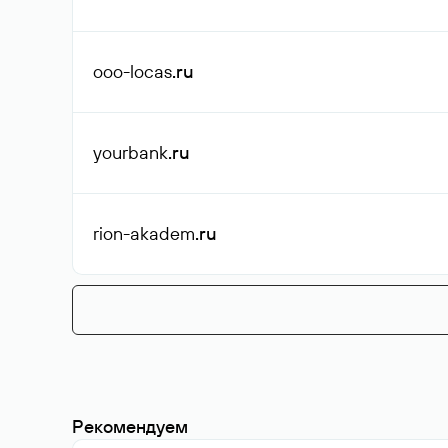
ooo-locas
.ru
yourbank
.ru
rion-akadem
.ru
Рекомендуем