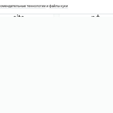
комендательные технологии
и
файлы куки
.site
.рф
13 949
590 ₽
74
Акция
.tech
.club
30 786
390 ₽