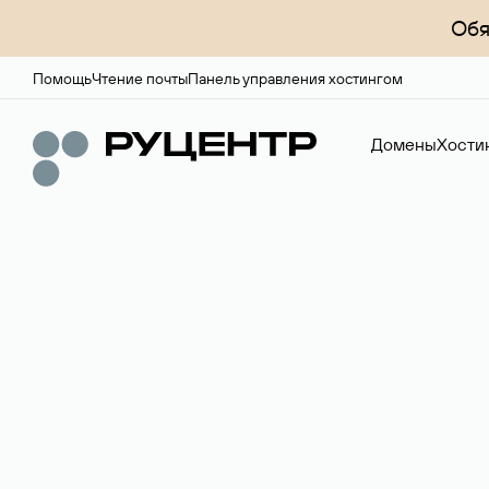
Обя
Помощь
Чтение почты
Панель управления хостингом
Домены
Хости
Регистрация до
Более 700 зон для выбора имени сайта.