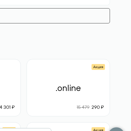
Акция
.online
4 301 ₽
15 479
290 ₽
Акция
Акция