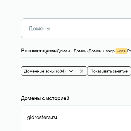
Рекомендуем
«Домен + Домен»
Домены .shop
Р
-99%
Магазины, услуги
Мода и стиль
Производ
Зарубежные домены
Каталог магазина 
Здоровье и спорт
Строительство и недв
Доменные зоны: (684)
Показывать занятые
События и мероприятия
Домены с историей
gidrosfera
.ru