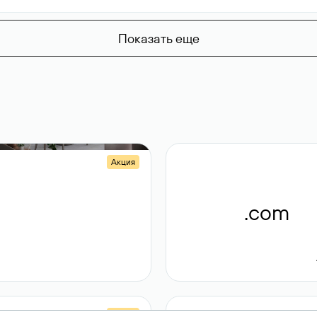
Показать еще
Акция
.shop
.com
14 982
189 ₽
Акция