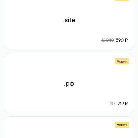
.site
13 949
590 ₽
Акция
.рф
747
219 ₽
Акция