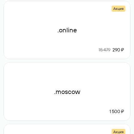
Акция
.online
15 479
290 ₽
.moscow
1 500 ₽
Акция