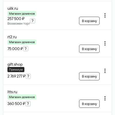
uilk
.ru
Магазин доменов
257 500 ₽
?
В корзину
Возможен торг
rt2
.ru
Магазин доменов
75 000 ₽
?
В корзину
gift
.shop
Премиум
2 769 277 ₽
?
В корзину
ltts
.ru
Магазин доменов
360 500 ₽
?
В корзину