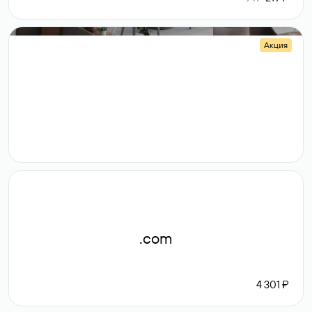
Акция
.shop
14 982
189 ₽
.com
4 301 ₽