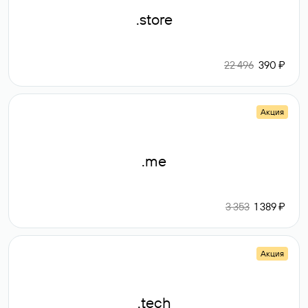
.store
22 496
390 ₽
Акция
.me
3 353
1 389 ₽
Акция
.tech