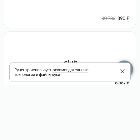
30 786
390 ₽
.club
Руцентр использует
рекомендательные
технологии
и
файлы куки
6 587 ₽
Посмотреть
все доменные
зоны