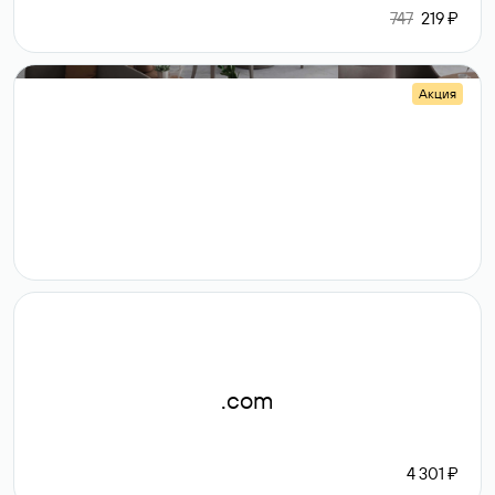
747
219 ₽
Акция
.shop
14 982
189 ₽
.com
4 301 ₽