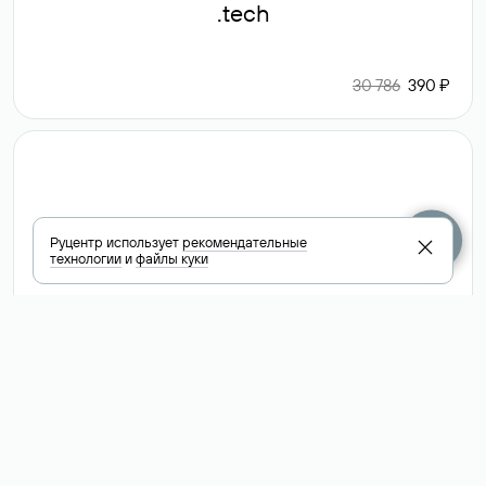
.tech
30 786
390 ₽
.club
Руцентр использует
рекомендательные
технологии
и
файлы куки
6 587 ₽
Посмотреть
все доменные
зоны