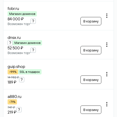
fobr
.ru
Магазин доменов
84 000 ₽
?
В корзину
Возможен торг
dnsx
.ru
?
Магазин доменов
52 500 ₽
?
В корзину
Возможен торг
guip
.shop
-99%
SSL в подарок
14 982 ₽
?
В корзину
189 ₽
a880
.ru
-71%
747 ₽
?
В корзину
219 ₽