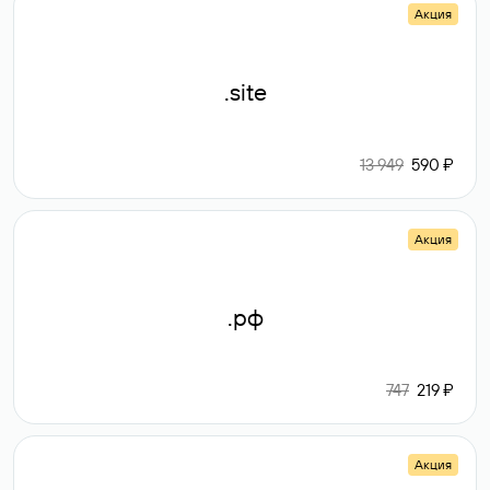
Акция
.site
13 949
590 ₽
Акция
.рф
747
219 ₽
Акция