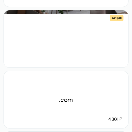
Акция
.shop
14 982
189 ₽
.com
4 301 ₽