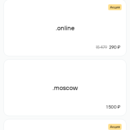
Акция
.online
15 479
290 ₽
.moscow
1 500 ₽
Акция