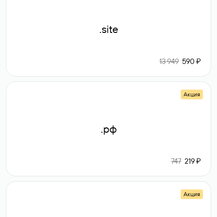
.site
13 949
590 ₽
Акция
.рф
747
219 ₽
Акция