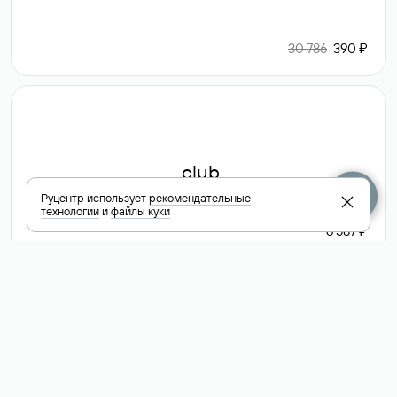
30 786
390 ₽
.club
Руцентр использует
рекомендательные
технологии
и
файлы куки
6 587 ₽
Посмотреть
все доменные
зоны