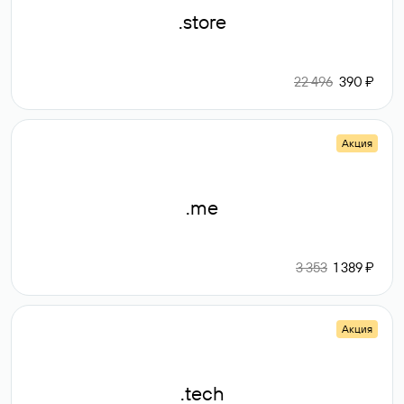
.store
22 496
390 ₽
Акция
.me
3 353
1 389 ₽
Акция
.tech