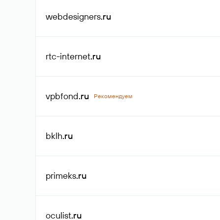
webdesigners
.ru
rtc-internet
.ru
vpbfond
.ru
Рекомендуем
bklh
.ru
primeks
.ru
oculist
.ru