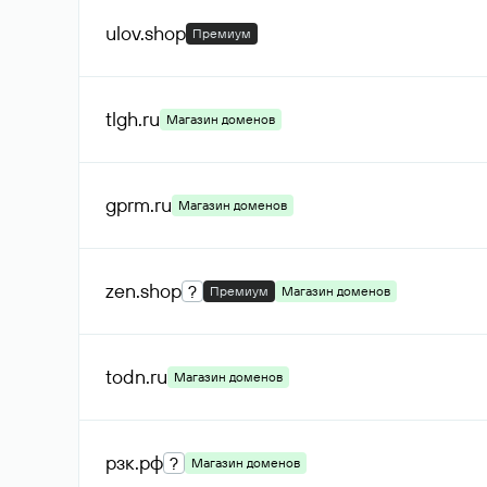
ulov
.shop
Премиум
tlgh
.ru
Магазин доменов
gprm
.ru
Магазин доменов
zen
.shop
?
Премиум
Магазин доменов
todn
.ru
Магазин доменов
рзк
.рф
?
Магазин доменов