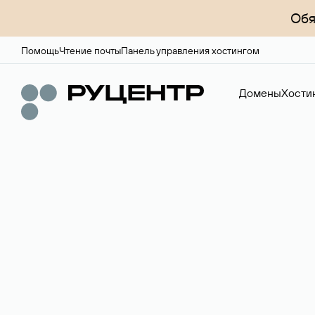
Обя
Помощь
Чтение почты
Панель управления хостингом
Домены
Хости
Регистрация до
Более 700 зон для выбора имени сайта.