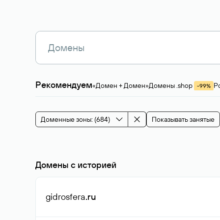
Рекомендуем
«Домен + Домен»
Домены .shop
Р
-99%
Магазины, услуги
Мода и стиль
Производ
Зарубежные домены
Каталог магазина 
Здоровье и спорт
Строительство и недв
Доменные зоны: (684)
Показывать занятые
События и мероприятия
Домены с историей
gidrosfera
.ru