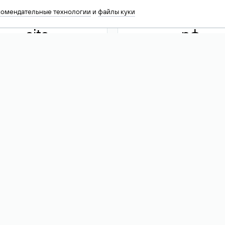
комендательные технологии
и
файлы куки
.site
.рф
13 949
590 ₽
74
Акция
.tech
.club
30 786
390 ₽