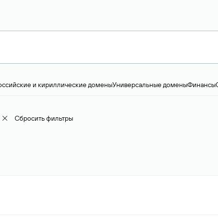
оссийские и кириллические домены
Универсальные домены
Финансы
ство и технологии
Общество и политика
IT
Географические домены
Пр
доменов
18+
Корпоративные домены
Наука, образование и карьера
Искус
ижимость
Семья, хобби, интересы
Реклама и консалтинг
Фото и видео
Е
Сбросить фильтры