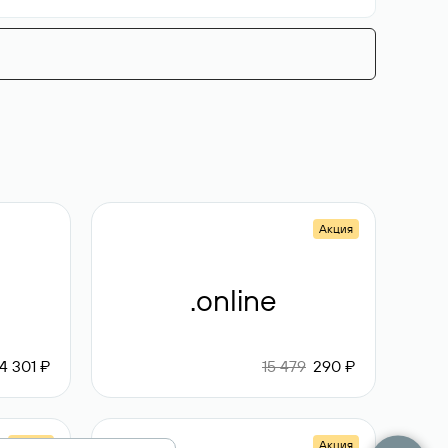
Акция
.online
4 301 ₽
15 479
290 ₽
Акция
Акция