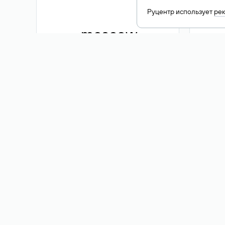
Руцентр использует
ре
.moscow
1 500 ₽
Акция
.me
3 353
1 389 ₽