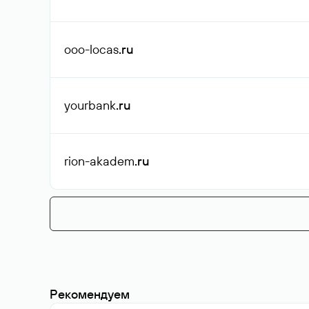
ooo-locas
.ru
yourbank
.ru
rion-akadem
.ru
Рекомендуем