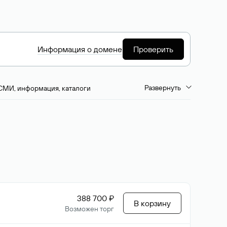
Информация о домене
Проверить
Развернуть
СМИ, информация, каталоги
емиум-домены
Путешествия и туризм
ство, развлечения
Кино, музыка, тв
да, напитки, рестораны
Цвета
388 700 ₽
В корзину
Возможен торг