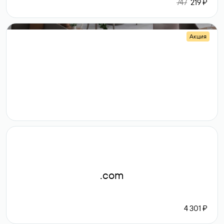
747
219 ₽
Акция
.shop
14 982
189 ₽
.com
4 301 ₽