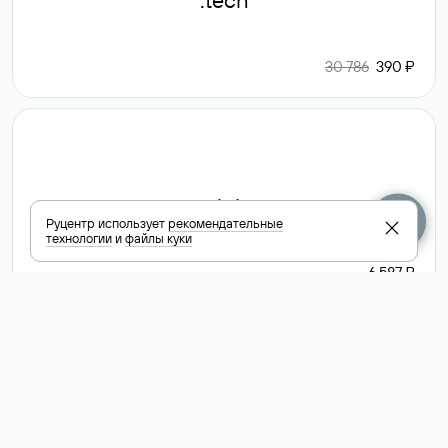
.tech
30 786
390 ₽
.club
Руцентр использует
рекомендательные
технологии
и
файлы куки
6 587 ₽
Посмотреть
все доменные
зоны