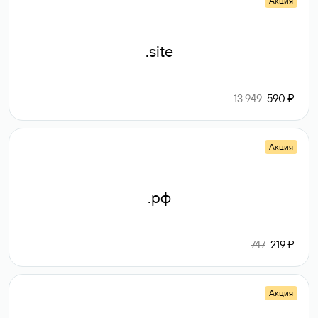
Акция
.site
13 949
590 ₽
Акция
.рф
747
219 ₽
Акция