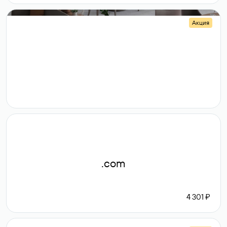
Акция
.shop
14 982
189 ₽
.com
4 301 ₽