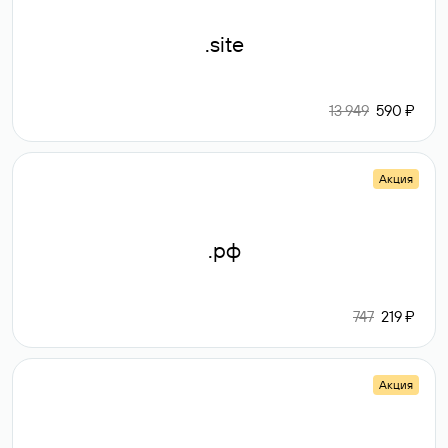
.site
13 949
590 ₽
Акция
.рф
747
219 ₽
Акция