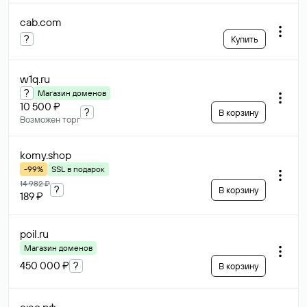
cab
.com
?
Купить
w1q
.ru
?
Магазин доменов
10 500 ₽
?
В корзину
Возможен торг
komy
.shop
-99%
SSL в подарок
14 982 ₽
?
В корзину
189 ₽
poil
.ru
Магазин доменов
450 000 ₽
?
В корзину