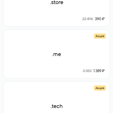
.store
22 496
390 ₽
Акция
.me
3 353
1 389 ₽
Акция
.tech