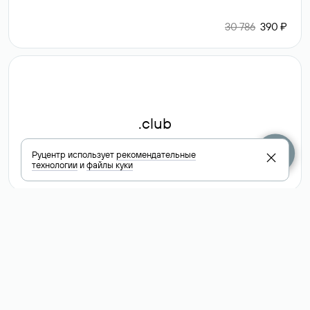
30 786
390 ₽
.club
Руцентр использует
рекомендательные
технологии
и
файлы куки
6 587 ₽
Посмотреть
все доменные
зоны