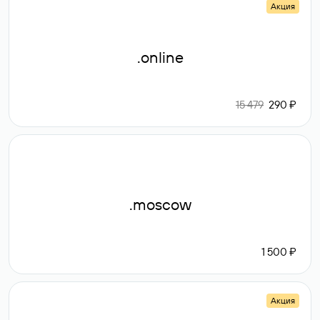
Акция
.online
15 479
290 ₽
.moscow
1 500 ₽
Акция