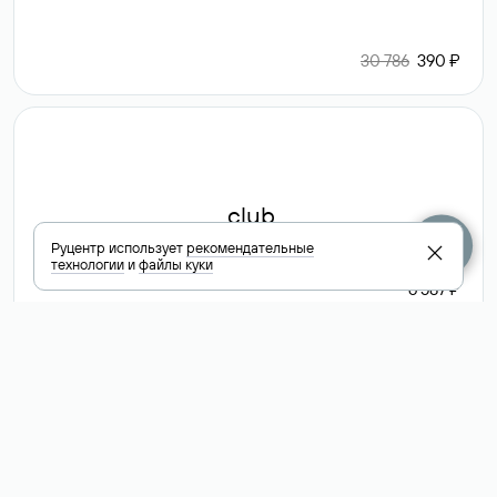
30 786
390 ₽
.club
Руцентр использует
рекомендательные
технологии
и
файлы куки
6 587 ₽
Посмотреть
все доменные
зоны