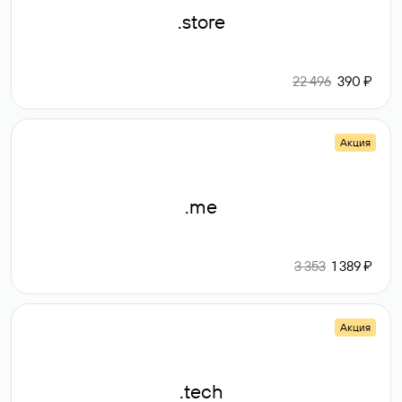
.store
22 496
390 ₽
Акция
.me
3 353
1 389 ₽
Акция
.tech