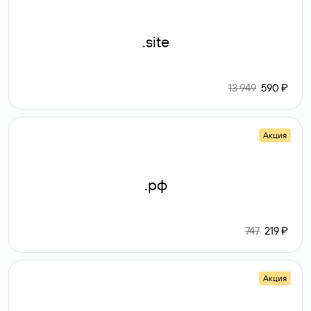
.site
13 949
590 ₽
Акция
.рф
747
219 ₽
Акция