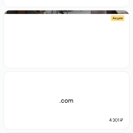
Акция
.shop
14 982
189 ₽
.com
4 301 ₽