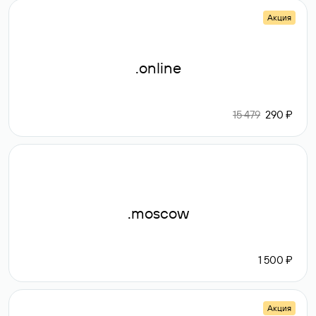
Акция
.online
15 479
290 ₽
.moscow
1 500 ₽
Акция