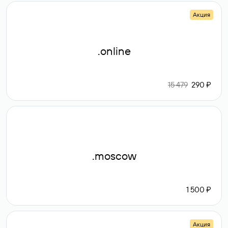
Акция
.online
15 479
290 ₽
.moscow
1 500 ₽
Акция