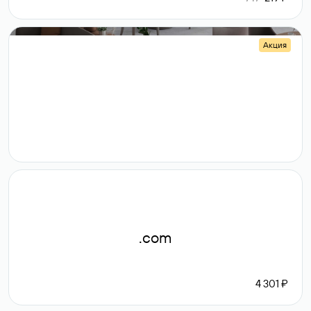
Акция
.shop
14 982
189 ₽
.com
4 301 ₽