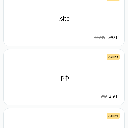
.site
13 949
590 ₽
Акция
.рф
747
219 ₽
Акция