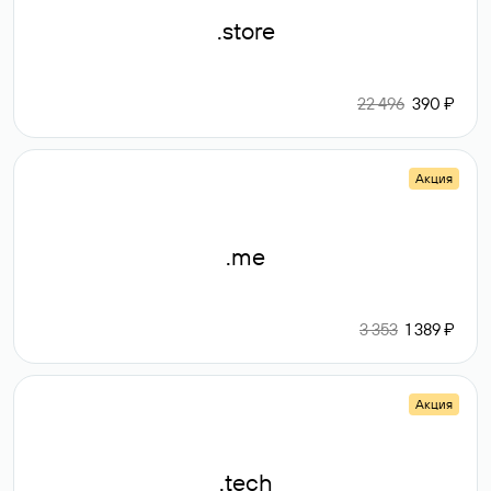
.store
22 496
390 ₽
Акция
.me
3 353
1 389 ₽
Акция
.tech