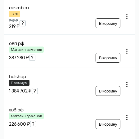
easmb
.ru
-71%
747 ₽
?
В корзину
219 ₽
овп
.рф
Магазин доменов
387 280 ₽
?
В корзину
hd
.shop
Премиум
1 384 702 ₽
?
В корзину
звб
.рф
Магазин доменов
226 600 ₽
?
В корзину