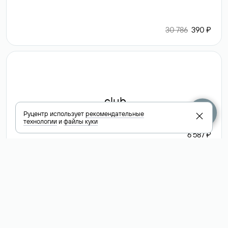
30 786
390 ₽
.club
Руцентр использует
рекомендательные
технологии
и
файлы куки
6 587 ₽
Посмотреть
все доменные
зоны