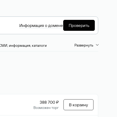
Информация о домене
Проверить
Развернуть
СМИ, информация, каталоги
емиум-домены
Путешествия и туризм
ство, развлечения
Кино, музыка, тв
да, напитки, рестораны
Цвета
388 700 ₽
В корзину
Возможен торг