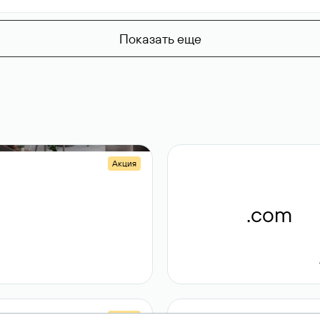
Показать еще
Акция
.shop
.com
14 982
189 ₽
Акция