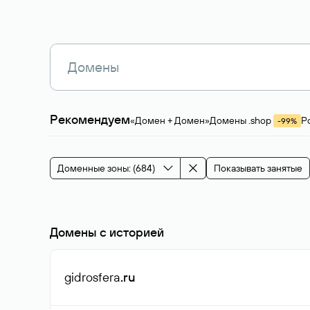
Рекомендуем
«Домен + Домен»
Домены .shop
Р
-99%
Магазины, услуги
Мода и стиль
Производ
Зарубежные домены
Каталог магазина 
Здоровье и спорт
Строительство и недв
Доменные зоны: (684)
Показывать занятые
События и мероприятия
Домены с историей
gidrosfera
.ru