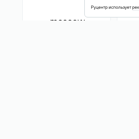
Руцентр использует
ре
.moscow
1 500 ₽
Акция
.me
3 353
1 389 ₽