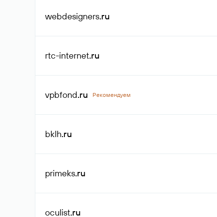
webdesigners
.ru
rtc-internet
.ru
vpbfond
.ru
Рекомендуем
bklh
.ru
primeks
.ru
oculist
.ru