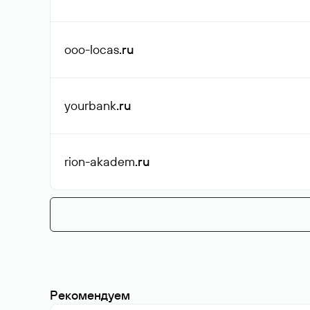
ooo-locas
.ru
yourbank
.ru
rion-akadem
.ru
Рекомендуем