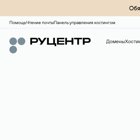
Обя
Помощь
Чтение почты
Панель управления хостингом
Домены
Хости
Регистрация до
Более 700 зон для выбора имени сайта.