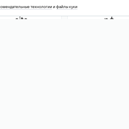
комендательные технологии
и
файлы куки
.site
.рф
13 949
590 ₽
74
Акция
.tech
.club
30 786
390 ₽