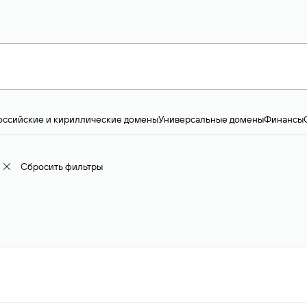
оссийские и кириллические домены
Универсальные домены
Финансы
ство и технологии
Общество и политика
IT
Географические домены
Пр
доменов
18+
Корпоративные домены
Наука, образование и карьера
Искус
ижимость
Семья, хобби, интересы
Реклама и консалтинг
Фото и видео
Е
Сбросить фильтры