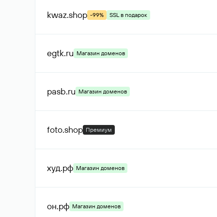
kwaz
.shop
-99%
SSL в подарок
egtk
.ru
Магазин доменов
pasb
.ru
Магазин доменов
foto
.shop
Премиум
худ
.рф
Магазин доменов
он
.рф
Магазин доменов