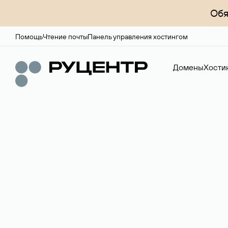
Обя
Помощь
Чтение почты
Панель управления хостингом
Домены
Хости
Регистрация до
Более 700 зон для выбора имени сайта.