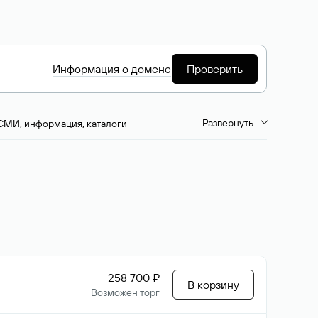
Информация о домене
Проверить
Развернуть
СМИ, информация, каталоги
емиум-домены
Путешествия и туризм
ство, развлечения
Кино, музыка, тв
да, напитки, рестораны
Цвета
258 700 ₽
В корзину
Возможен торг