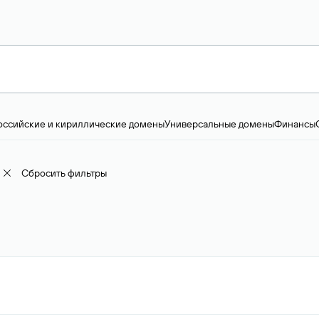
оссийские и кириллические домены
Универсальные домены
Финансы
ство и технологии
Общество и политика
IT
Географические домены
Пр
доменов
18+
Корпоративные домены
Наука, образование и карьера
Искус
ижимость
Семья, хобби, интересы
Реклама и консалтинг
Фото и видео
Е
Сбросить фильтры