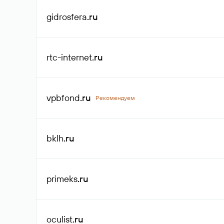
gidrosfera
.ru
rtc-internet
.ru
vpbfond
.ru
Рекомендуем
bklh
.ru
primeks
.ru
oculist
.ru