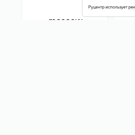
Руцентр использует
ре
.moscow
1 500 ₽
Акция
.me
3 353
1 389 ₽