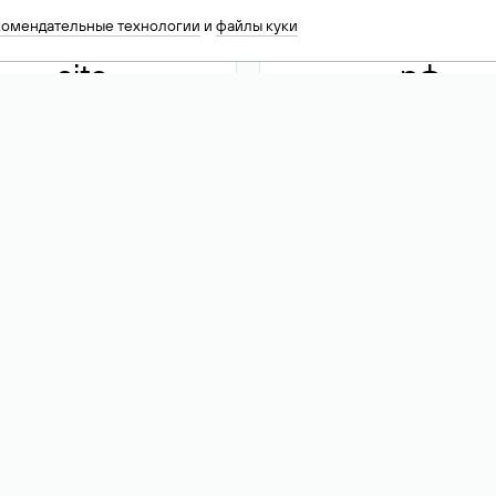
комендательные технологии
и
файлы куки
.site
.рф
13 949
590 ₽
74
Акция
.tech
.club
30 786
390 ₽