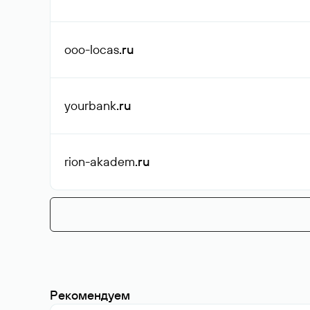
ooo-locas
.ru
yourbank
.ru
rion-akadem
.ru
Рекомендуем