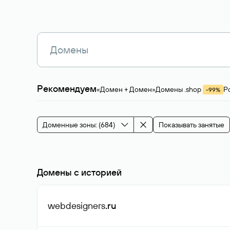
Рекомендуем
«Домен + Домен»
Домены .shop
Р
-99%
Магазины, услуги
Мода и стиль
Производ
Зарубежные домены
Каталог магазина 
Здоровье и спорт
Строительство и недв
Доменные зоны: (684)
Показывать занятые
События и мероприятия
Домены с историей
webdesigners
.ru