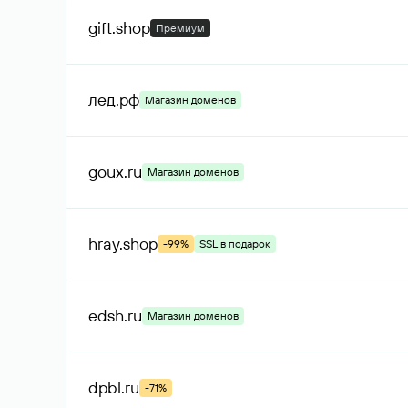
gift
.shop
Премиум
лед
.рф
Магазин доменов
goux
.ru
Магазин доменов
hray
.shop
-99%
SSL в подарок
edsh
.ru
Магазин доменов
dpbl
.ru
-71%