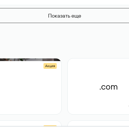
Показать еще
Акция
.shop
.com
14 982
189 ₽
Акция