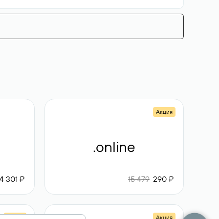
Акция
.online
4 301 ₽
15 479
290 ₽
Акция
Акция