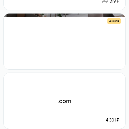
747
219 ₽
Акция
.shop
14 982
189 ₽
.com
4 301 ₽