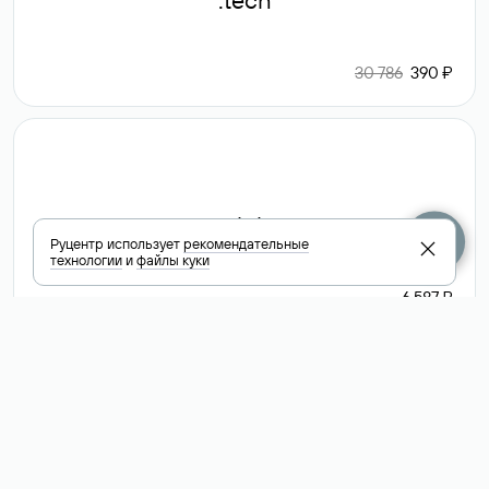
.tech
30 786
390 ₽
.club
Руцентр использует
рекомендательные
технологии
и
файлы куки
6 587 ₽
Посмотреть
все доменные
зоны