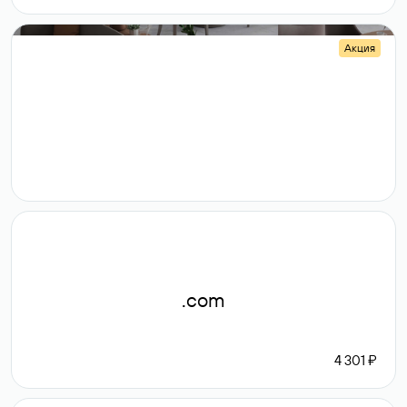
Акция
.shop
14 982
189 ₽
.com
4 301 ₽