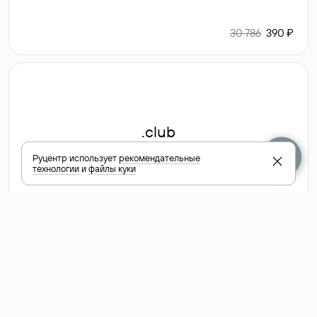
30 786
390 ₽
.club
Руцентр использует
рекомендательные
технологии
и
файлы куки
6 587 ₽
Посмотреть
все доменные
зоны