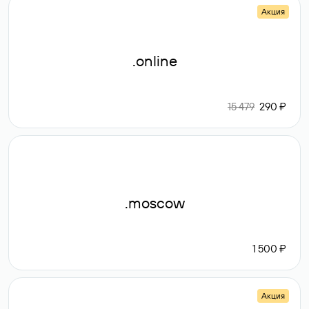
Акция
.online
15 479
290 ₽
.moscow
1 500 ₽
Акция