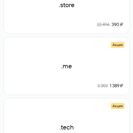
.store
22 496
390 ₽
Акция
.me
3 353
1 389 ₽
Акция
.tech