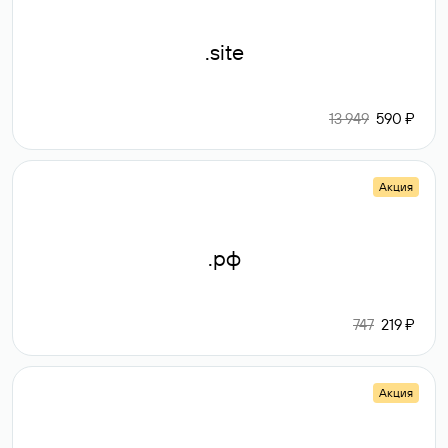
.site
13 949
590 ₽
Акция
.рф
747
219 ₽
Акция