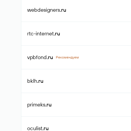
webdesigners
.ru
rtc-internet
.ru
vpbfond
.ru
Рекомендуем
bklh
.ru
primeks
.ru
oculist
.ru