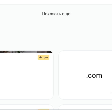
Показать еще
Акция
.shop
.com
14 982
189 ₽
Акция