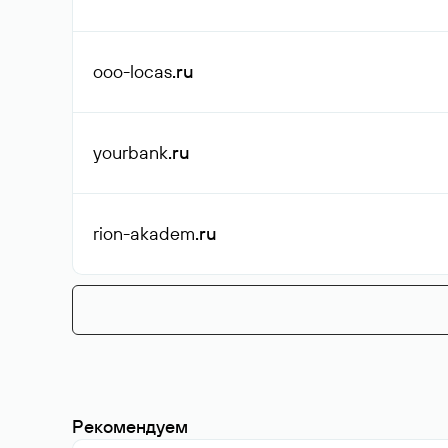
ooo-locas
.ru
yourbank
.ru
rion-akadem
.ru
Рекомендуем