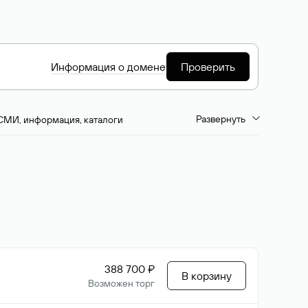
Информация о домене
Проверить
Развернуть
СМИ, информация, каталоги
емиум-домены
Путешествия и туризм
ство, развлечения
Кино, музыка, тв
да, напитки, рестораны
Цвета
388 700 ₽
В корзину
Возможен торг