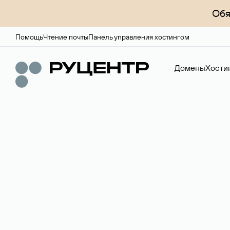
Обя
Помощь
Чтение почты
Панель управления хостингом
Домены
Хости
Регистрация до
Более 700 зон для выбора имени сайта.