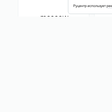
Руцентр использует
ре
.moscow
1 500 ₽
Акция
.me
3 353
1 389 ₽