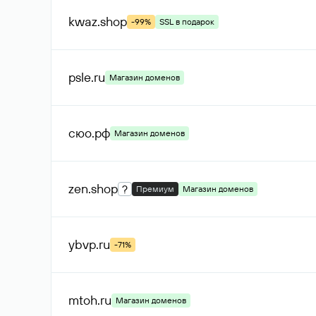
kwaz
.shop
-99%
SSL в подарок
psle
.ru
Магазин доменов
сюо
.рф
Магазин доменов
zen
.shop
?
Премиум
Магазин доменов
ybvp
.ru
-71%
mtoh
.ru
Магазин доменов