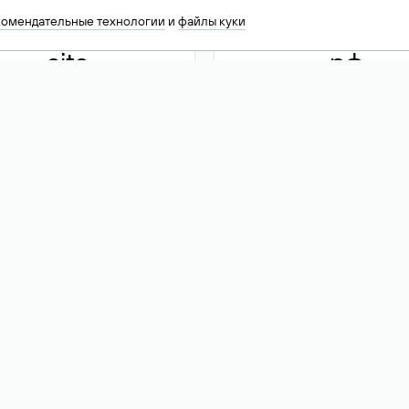
комендательные технологии
и
файлы куки
.site
.рф
13 949
590 ₽
74
Акция
.tech
.club
30 786
390 ₽