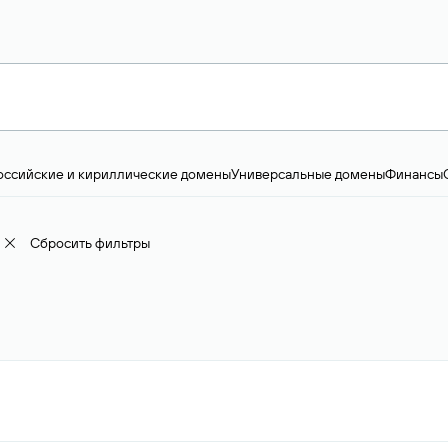
оссийские и кириллические домены
Универсальные домены
Финансы
ство и технологии
Общество и политика
IT
Географические домены
Пр
доменов
18+
Корпоративные домены
Наука, образование и карьера
Искус
ижимость
Семья, хобби, интересы
Реклама и консалтинг
Фото и видео
Е
Сбросить фильтры