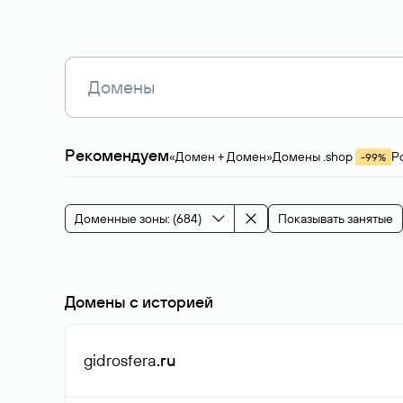
Рекомендуем
«Домен + Домен»
Домены .shop
Р
-99%
Магазины, услуги
Мода и стиль
Производ
Зарубежные домены
Каталог магазина 
Здоровье и спорт
Строительство и недв
Доменные зоны: (684)
Показывать занятые
События и мероприятия
Домены с историей
gidrosfera
.ru