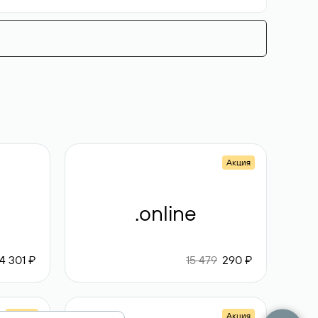
Акция
.online
4 301 ₽
15 479
290 ₽
Акция
Акция