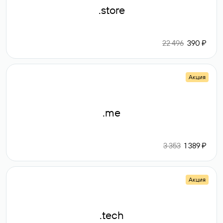
.store
22 496
390 ₽
Акция
.me
3 353
1 389 ₽
Акция
.tech