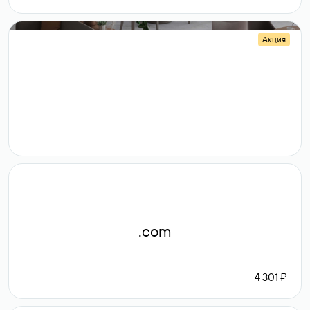
Акция
.shop
14 982
189 ₽
.com
4 301 ₽