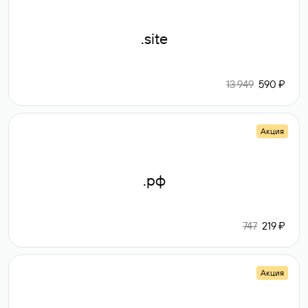
.site
13 949
590 ₽
Акция
.рф
747
219 ₽
Акция