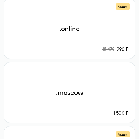
Акция
.online
15 479
290 ₽
.moscow
1 500 ₽
Акция