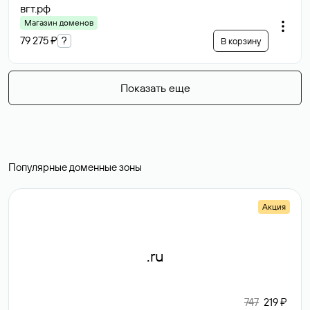
вгт
.рф
Магазин доменов
79 275 ₽
?
В корзину
Показать еще
Популярные доменные зоны
Акция
.ru
747
219 ₽