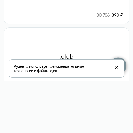
30 786
390 ₽
.club
Руцентр использует
рекомендательные
технологии
и
файлы куки
6 587 ₽
Посмотреть
все доменные
зоны