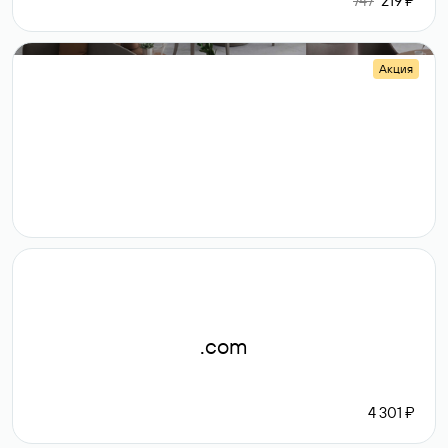
747
219 ₽
Акция
.shop
14 982
189 ₽
.com
4 301 ₽