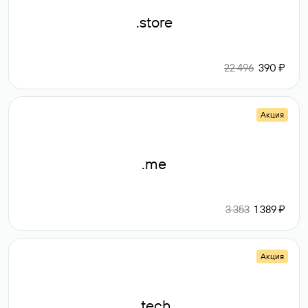
.store
22 496
390 ₽
Акция
.me
3 353
1 389 ₽
Акция
.tech