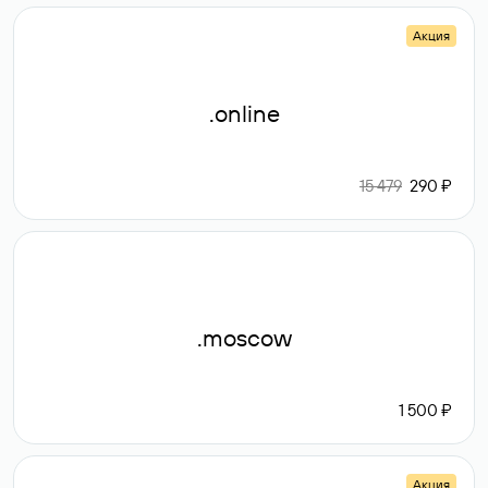
Акция
.online
15 479
290 ₽
.moscow
1 500 ₽
Акция