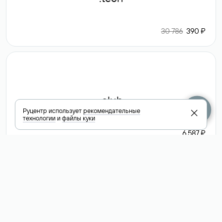
30 786
390 ₽
.club
Руцентр использует
рекомендательные
технологии
и
файлы куки
6 587 ₽
Посмотреть
все доменные
зоны