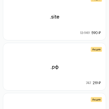
.site
13 949
590 ₽
Акция
.рф
747
219 ₽
Акция