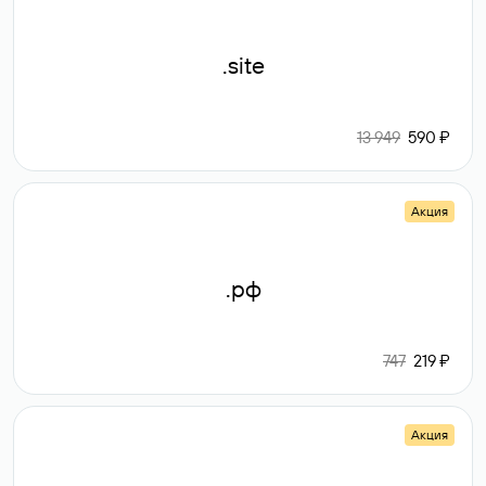
.site
13 949
590 ₽
Акция
.рф
747
219 ₽
Акция