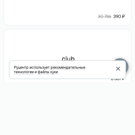
30 786
390 ₽
.club
Руцентр использует
рекомендательные
технологии
и
файлы куки
6 587 ₽
Посмотреть
все доменные
зоны