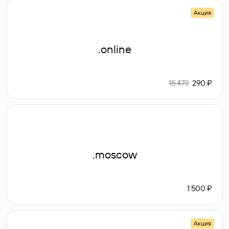
Акция
.online
15 479
290 ₽
.moscow
1 500 ₽
Акция