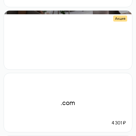
Акция
.shop
14 982
189 ₽
.com
4 301 ₽