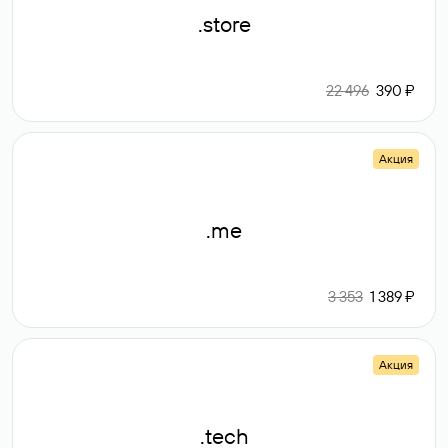
.store
22 496
390 ₽
Акция
.me
3 353
1 389 ₽
Акция
.tech