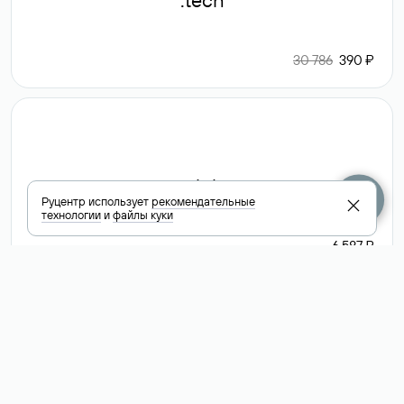
.tech
30 786
390 ₽
.club
Руцентр использует
рекомендательные
технологии
и
файлы куки
6 587 ₽
Посмотреть
все доменные
зоны