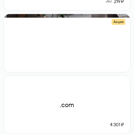
747
219 ₽
Акция
.shop
14 982
189 ₽
.com
4 301 ₽