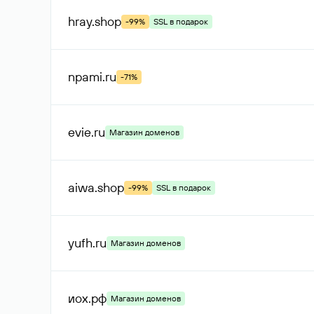
hray
.shop
-99%
SSL в подарок
npami
.ru
-71%
evie
.ru
Магазин доменов
aiwa
.shop
-99%
SSL в подарок
yufh
.ru
Магазин доменов
иох
.рф
Магазин доменов