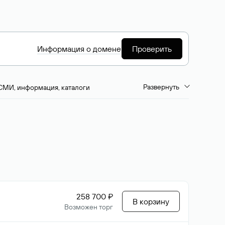
Информация о домене
Проверить
Развернуть
СМИ, информация, каталоги
емиум-домены
Путешествия и туризм
ство, развлечения
Кино, музыка, тв
да, напитки, рестораны
Цвета
258 700 ₽
В корзину
Возможен торг