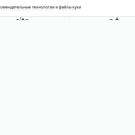
комендательные технологии
и
файлы куки
.site
.рф
13 949
590 ₽
74
Акция
.tech
.club
30 786
390 ₽