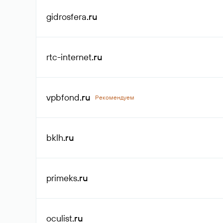
gidrosfera
.ru
rtc-internet
.ru
vpbfond
.ru
Рекомендуем
bklh
.ru
primeks
.ru
oculist
.ru