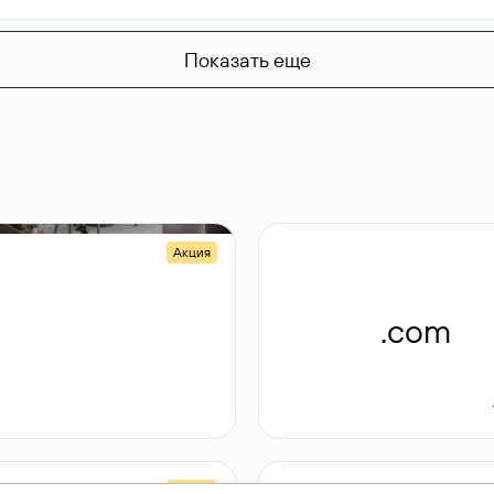
Показать еще
Акция
.shop
.com
14 982
189 ₽
Акция