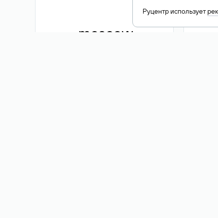
Руцентр использует
ре
.moscow
1 500 ₽
Акция
.me
3 353
1 389 ₽