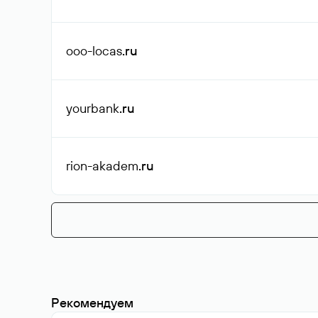
ooo-locas
.ru
yourbank
.ru
rion-akadem
.ru
Рекомендуем