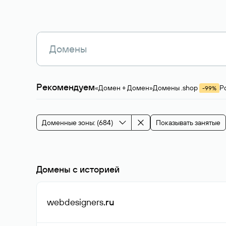
Рекомендуем
«Домен + Домен»
Домены .shop
Р
-99%
Магазины, услуги
Мода и стиль
Производ
Зарубежные домены
Каталог магазина 
Здоровье и спорт
Строительство и недв
Доменные зоны: (684)
Показывать занятые
События и мероприятия
Домены с историей
webdesigners
.ru