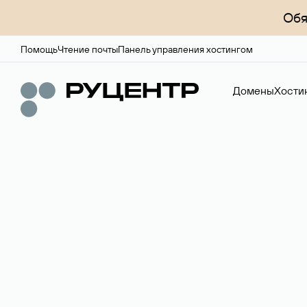
Обя
Помощь
Чтение почты
Панель управления хостингом
Домены
Хости
Регистрация до
Более 700 зон для выбора имени сайта.