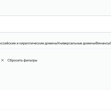
оссийские и кириллические домены
Универсальные домены
Финансы
ство и технологии
Общество и политика
IT
Географические домены
Пр
доменов
18+
Корпоративные домены
Наука, образование и карьера
Искус
ижимость
Семья, хобби, интересы
Реклама и консалтинг
Фото и видео
Е
Сбросить фильтры