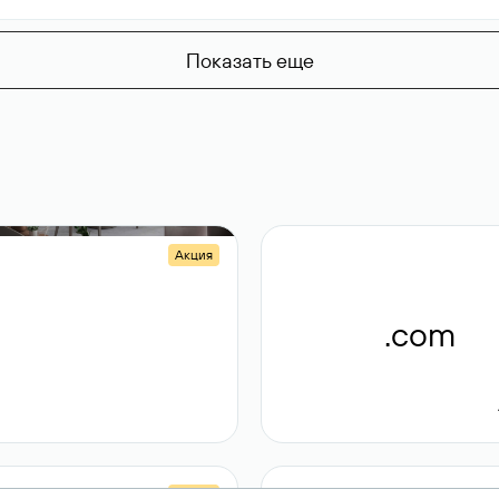
Показать еще
Акция
.shop
.com
14 982
189 ₽
Акция