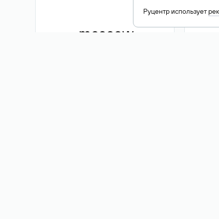
Руцентр использует
ре
.moscow
1 500 ₽
Акция
.me
3 353
1 389 ₽