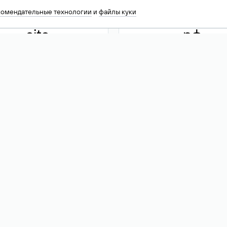
комендательные технологии
и
файлы куки
.site
.рф
13 949
590 ₽
74
Акция
.tech
.club
30 786
390 ₽