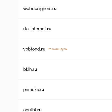
webdesigners
.ru
rtc-internet
.ru
vpbfond
.ru
Рекомендуем
bklh
.ru
primeks
.ru
oculist
.ru