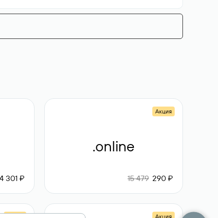
Акция
.online
4 301 ₽
15 479
290 ₽
Акция
Акция