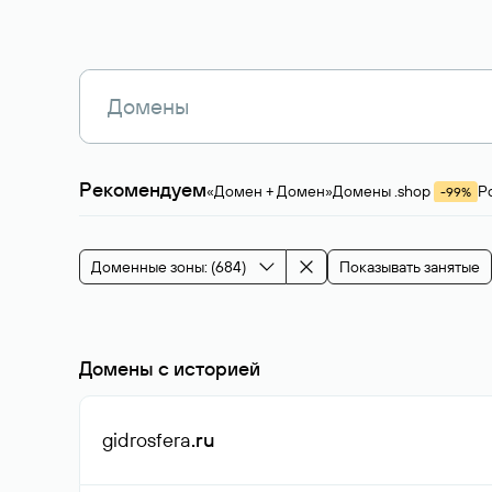
Рекомендуем
«Домен + Домен»
Домены .shop
Р
-99%
Магазины, услуги
Мода и стиль
Производ
Зарубежные домены
Каталог магазина 
Здоровье и спорт
Строительство и недв
Доменные зоны: (684)
Показывать занятые
События и мероприятия
Домены с историей
gidrosfera
.ru