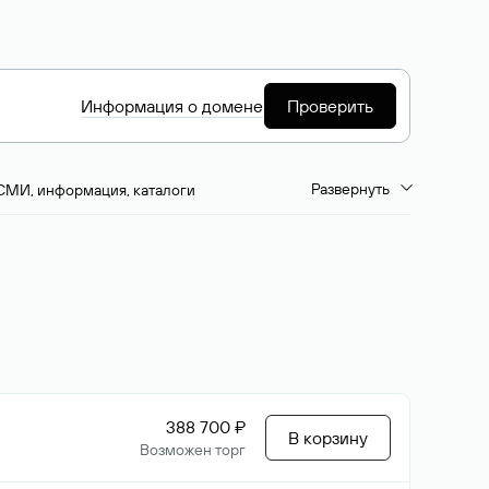
Информация о домене
Проверить
Развернуть
СМИ, информация, каталоги
емиум-домены
Путешествия и туризм
ство, развлечения
Кино, музыка, тв
да, напитки, рестораны
Цвета
388 700 ₽
В корзину
Возможен торг