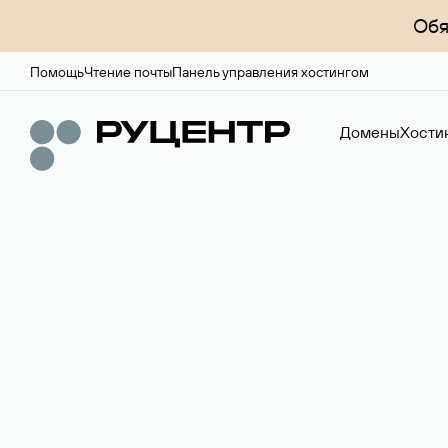
Обя
Помощь
Чтение почты
Панель управления хостингом
Домены
Хости
Регистрация до
Более 700 зон для выбора имени сайта.