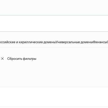
оссийские и кириллические домены
Универсальные домены
Финансы
ство и технологии
Общество и политика
IT
Географические домены
Пр
доменов
18+
Корпоративные домены
Наука, образование и карьера
Искус
ижимость
Семья, хобби, интересы
Реклама и консалтинг
Фото и видео
Е
Сбросить фильтры