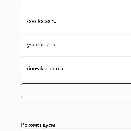
ooo-locas
.ru
yourbank
.ru
rion-akadem
.ru
Рекомендуем