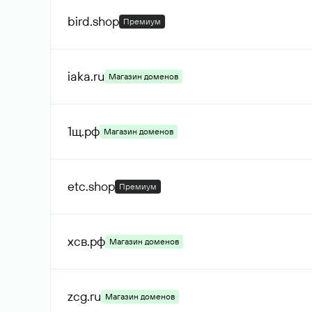
bird
.shop
Премиум
iaka
.ru
Магазин доменов
1щ
.рф
Магазин доменов
etc
.shop
Премиум
хсв
.рф
Магазин доменов
zcg
.ru
Магазин доменов