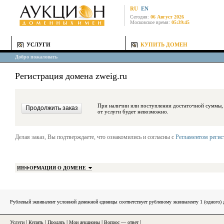
RU
EN
Сегодня:
06 Август 2026
Московское время:
05:39:45
УСЛУГИ
КУПИТЬ ДОМЕН
Добро пожаловать
Регистрация домена zweig.ru
При наличии или поступлении достаточной суммы, средства будут за
от услуги будет невозможно.
Делая заказ, Вы подтверждаете, что ознакомились и согласны с
Регламентом реги
ИНФОРМАЦИЯ О ДОМЕНЕ
Рублевый эквивалент условной денежной единицы соответствует рублевому эквиваленту 1 (одного
Услуги
|
Купить
|
Продать
|
Мои аукционы
|
Вопрос — ответ
|