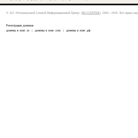
© АО «Региональный Сетевой Информационный Центр» (
RU-CENTER
), 2004—2026. Все права за
Регистрация доменов
домены в зоне .ru
|
домены в зоне .com
|
домены в зоне .рф