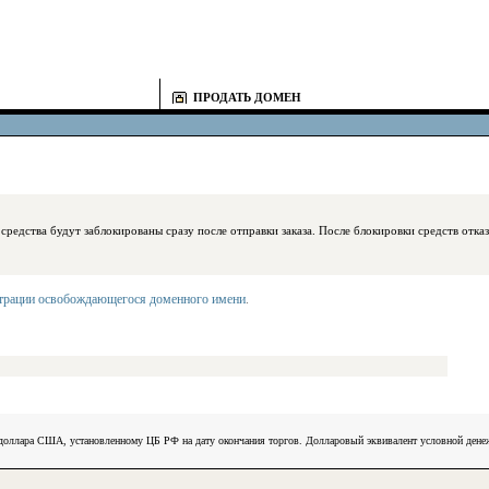
ПРОДАТЬ ДОМЕН
блокированы сразу после отправки заказа. После блокировки средств отказаться
страции освобождающегося доменного имени
.
) доллара США, установленному ЦБ РФ на дату окончания торгов. Долларовый эквивалент условной ден