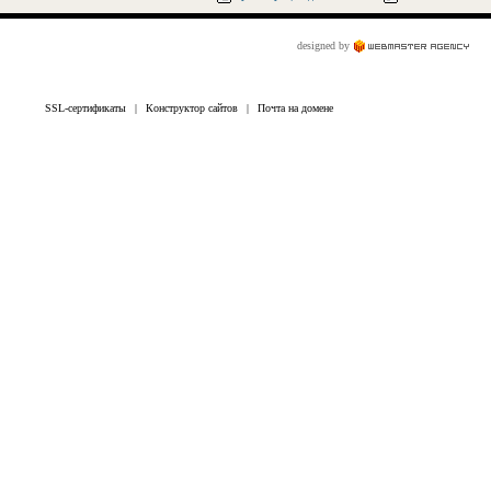
designed by
SSL-сертификаты
|
Конструктор сайтов
|
Почта на домене