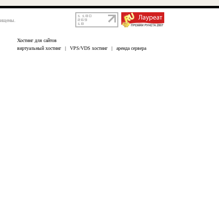
щищены.
Хостинг для сайтов
виртуальный хостинг
|
VPS/VDS хостинг
|
аренда сервера