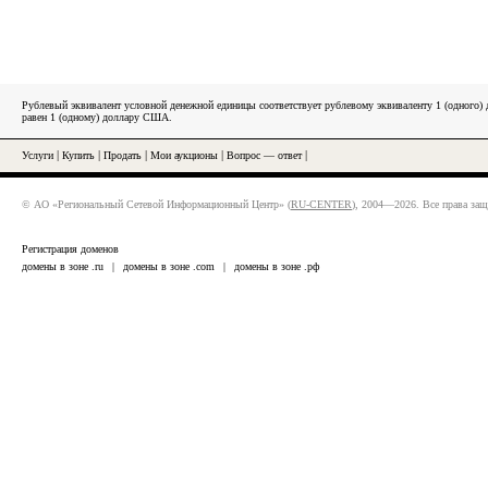
Рублевый эквивалент условной денежной единицы соответствует рублевому эквиваленту 1 (одного
равен 1 (одному) доллару США.
Услуги
|
Купить
|
Продать
|
Мои аукционы
|
Вопрос — ответ
|
© АО «Региональный Сетевой Информационный Центр» (
RU-CENTER
), 2004—2026. Все права за
Регистрация доменов
домены в зоне .ru
|
домены в зоне .com
|
домены в зоне .рф