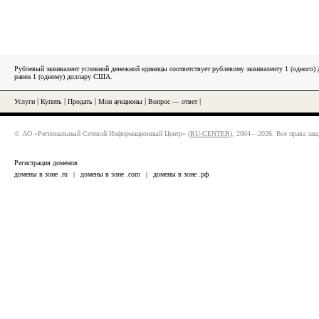
Рублевый эквивалент условной денежной единицы соответствует рублевому эквиваленту 1 (одного
равен 1 (одному) доллару США.
Услуги
|
Купить
|
Продать
|
Мои аукционы
|
Вопрос — ответ
|
© АО «Региональный Сетевой Информационный Центр» (
RU-CENTER
), 2004—2026. Все права за
Регистрация доменов
домены в зоне .ru
|
домены в зоне .com
|
домены в зоне .рф