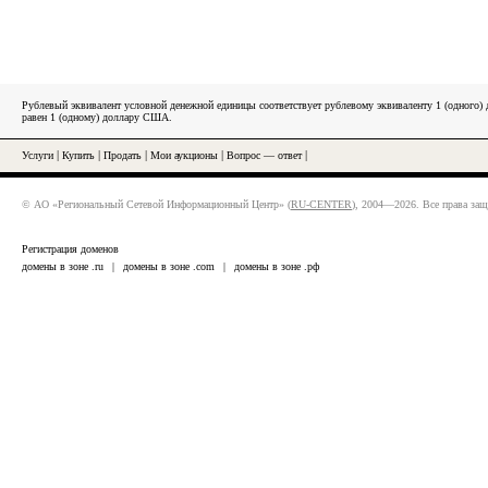
Рублевый эквивалент условной денежной единицы соответствует рублевому эквиваленту 1 (одного
равен 1 (одному) доллару США.
Услуги
|
Купить
|
Продать
|
Мои аукционы
|
Вопрос — ответ
|
© АО «Региональный Сетевой Информационный Центр» (
RU-CENTER
), 2004—2026. Все права за
Регистрация доменов
домены в зоне .ru
|
домены в зоне .com
|
домены в зоне .рф