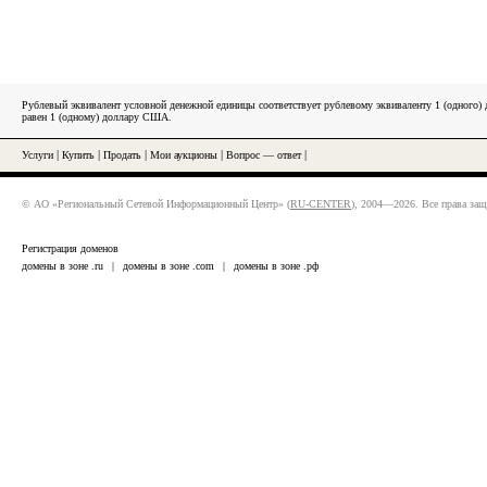
Рублевый эквивалент условной денежной единицы соответствует рублевому эквиваленту 1 (одного
равен 1 (одному) доллару США.
Услуги
|
Купить
|
Продать
|
Мои аукционы
|
Вопрос — ответ
|
© АО «Региональный Сетевой Информационный Центр» (
RU-CENTER
), 2004—2026. Все права за
Регистрация доменов
домены в зоне .ru
|
домены в зоне .com
|
домены в зоне .рф