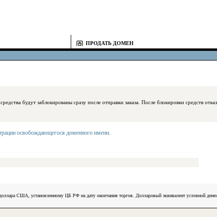
ПРОДАТЬ ДОМЕН
блокированы сразу после отправки заказа. После блокировки средств отказаться
страции освобождающегося доменного имени
.
) доллара США, установленному ЦБ РФ на дату окончания торгов. Долларовый эквивалент условной ден