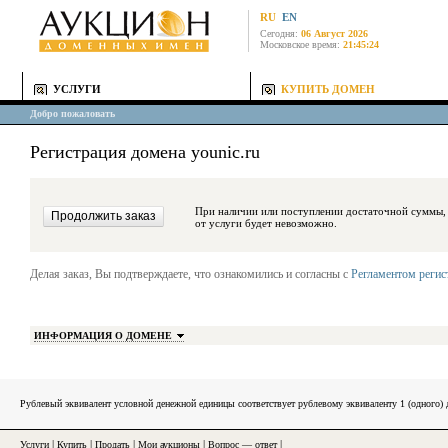
RU
EN
Сегодня:
06 Август 2026
Московское время:
21:45:24
УСЛУГИ
КУПИТЬ ДОМЕН
Добро пожаловать
Регистрация домена younic.ru
При наличии или поступлении достаточной суммы, средства будут за
от услуги будет невозможно.
Делая заказ, Вы подтверждаете, что ознакомились и согласны с
Регламентом реги
ИНФОРМАЦИЯ О ДОМЕНЕ
Рублевый эквивалент условной денежной единицы соответствует рублевому эквиваленту 1 (одного
Услуги
|
Купить
|
Продать
|
Мои аукционы
|
Вопрос — ответ
|