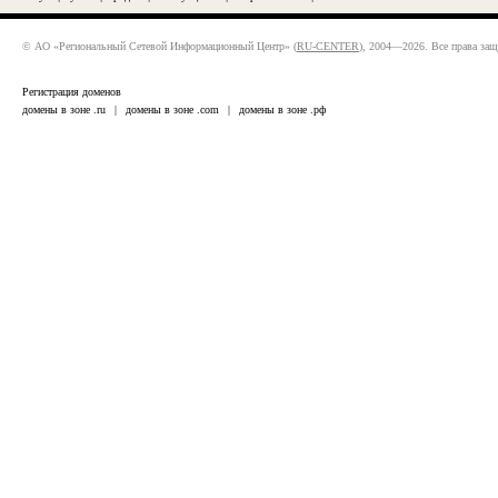
© АО «Региональный Сетевой Информационный Центр» (
RU-CENTER
), 2004—2026. Все права за
Регистрация доменов
домены в зоне .ru
|
домены в зоне .com
|
домены в зоне .рф