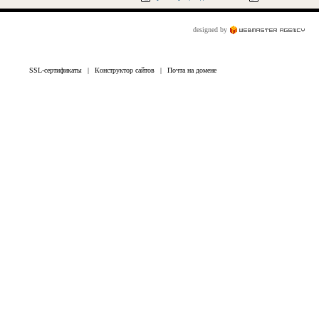
designed by
SSL-сертификаты
|
Конструктор сайтов
|
Почта на домене