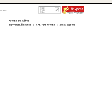
щищены.
Хостинг для сайтов
виртуальный хостинг
|
VPS/VDS хостинг
|
аренда сервера