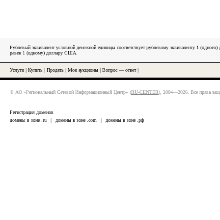
Рублевый эквивалент условной денежной единицы соответствует рублевому эквиваленту 1 (одного
равен 1 (одному) доллару США.
Услуги
|
Купить
|
Продать
|
Мои аукционы
|
Вопрос — ответ
|
© АО «Региональный Сетевой Информационный Центр» (
RU-CENTER
), 2004—2026. Все права за
Регистрация доменов
домены в зоне .ru
|
домены в зоне .com
|
домены в зоне .рф