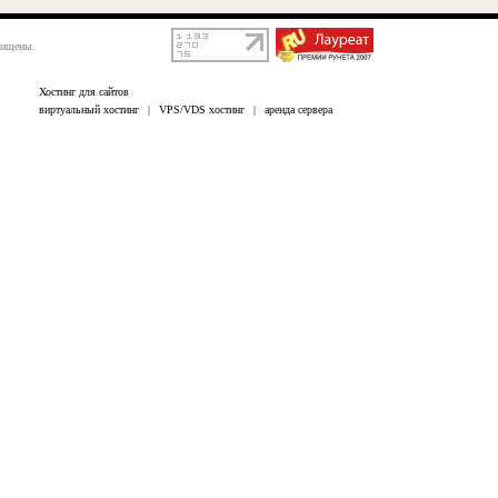
щищены.
Хостинг для сайтов
виртуальный хостинг
|
VPS/VDS хостинг
|
аренда сервера