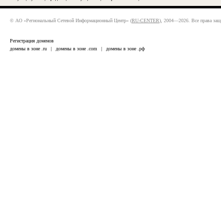
© АО «Региональный Сетевой Информационный Центр» (
RU-CENTER
), 2004—2026. Все права за
Регистрация доменов
домены в зоне .ru
|
домены в зоне .com
|
домены в зоне .рф