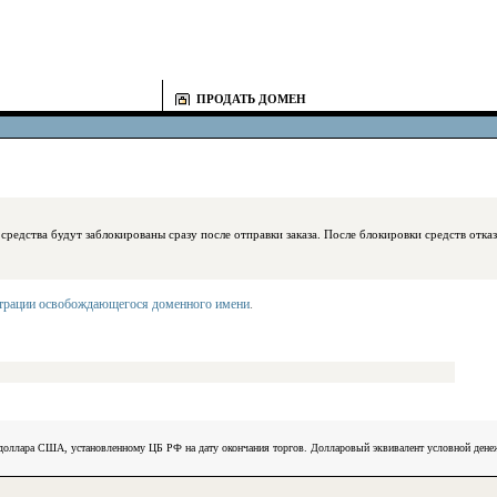
ПРОДАТЬ ДОМЕН
блокированы сразу после отправки заказа. После блокировки средств отказаться
страции освобождающегося доменного имени
.
) доллара США, установленному ЦБ РФ на дату окончания торгов. Долларовый эквивалент условной ден