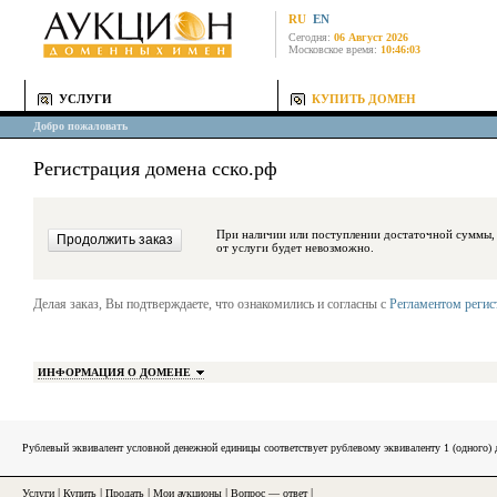
RU
EN
Сегодня:
06 Август 2026
Московское время:
10:46:03
УСЛУГИ
КУПИТЬ ДОМЕН
Добро пожаловать
Регистрация домена сско.рф
При наличии или поступлении достаточной суммы, средства будут за
от услуги будет невозможно.
Делая заказ, Вы подтверждаете, что ознакомились и согласны с
Регламентом реги
ИНФОРМАЦИЯ О ДОМЕНЕ
Рублевый эквивалент условной денежной единицы соответствует рублевому эквиваленту 1 (одного
Услуги
|
Купить
|
Продать
|
Мои аукционы
|
Вопрос — ответ
|