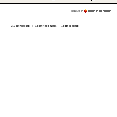
designed by
SSL-сертификаты
|
Конструктор сайтов
|
Почта на домене